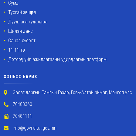
Сумд
Тусгай зөвшөөрөл
Дуудлага худалдаа
Шилэн данс
Санал хүсэлт
11-11 төв
Дотоод үйл ажиллагааны удирдлагын платформ
ХОЛБОО БАРИХ
Засаг даргын Тамгын Газар, Говь-Алтай аймаг, Монгол улс
70483360
70481111
info@govi-altai.gov.mn