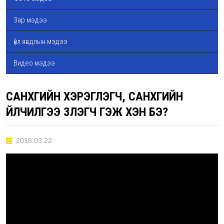
Зар мэдээ
үйл явдлын мэдээ
Видео мэдээ
САНХҮҮГИЙН ХЭРЭГЛЭГЧ, САНХҮҮГИЙН
ҮЙЛЧИЛГЭЭ ҮЗҮҮЛЭГЧ ГЭЖ ХЭН БЭ?
2018.03.22