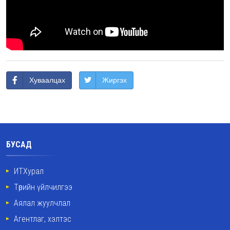
Хуваалцах
Жиргэх
БУСАД
ИТХурал
Төрийн үйлчилгээ
Аялал жуулчлал
Агентлаг, хэлтэс