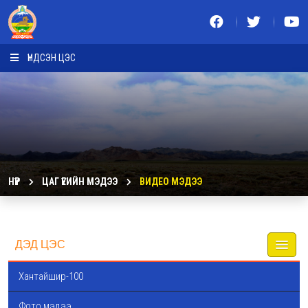
ҮНДСЭН ЦЭС
НҮҮР
ЦАГ ҮЕИЙН МЭДЭЭ
ВИДЕО МЭДЭЭ
ДЭД ЦЭС
Хантайшир-100
Фото мэдээ