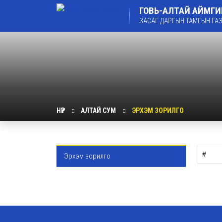
ГОВЬ-АЛТАЙ АЙМГ
ЗАСАГ ДАРГЫН ТАМГЫН ГА
НҮҮР
АЛТАЙ СУМ
ЭРХЭМ ЗОРИЛГО
#
Эрхэм зорилго