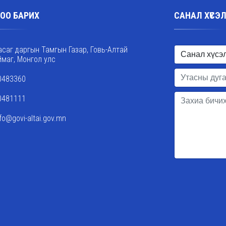
ОО БАРИХ
САНАЛ ХҮСЭ
асаг даргын Тамгын Газар, Говь-Алтай
ймаг, Монгол улс
0483360
0481111
nfo@govi-altai.gov.mn