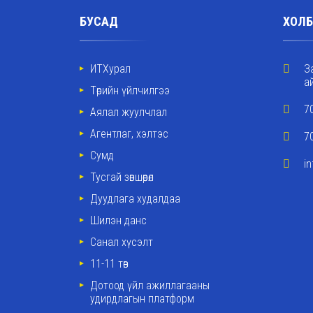
БУСАД
ХОЛБ
ИТХурал
З
а
Төрийн үйлчилгээ
7
Аялал жуулчлал
Агентлаг, хэлтэс
7
Сумд
i
Тусгай зөвшөөрөл
Дуудлага худалдаа
Шилэн данс
Санал хүсэлт
11-11 төв
Дотоод үйл ажиллагааны
удирдлагын платформ