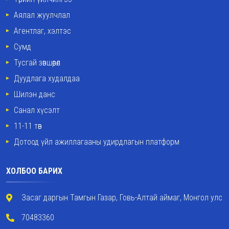
Аялал жуулчлал
Агентлаг, хэлтэс
Сумд
Тусгай зөвшөөрөл
Дуудлага худалдаа
Шилэн данс
Санал хүсэлт
11-11 төв
Дотоод үйл ажиллагааны удирдлагын платформ
ХОЛБОО БАРИХ
Засаг даргын Тамгын Газар, Говь-Алтай аймаг, Монгол улс
70483360