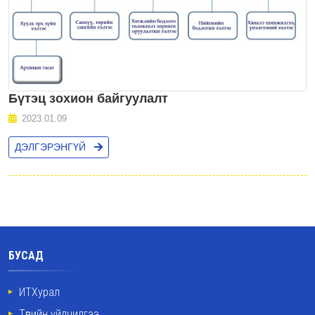
Бүтэц зохион байгуулалт
2023.01.09
ДЭЛГЭРЭНГҮЙ
БУСАД
ИТХурал
Төрийн үйлчилгээ