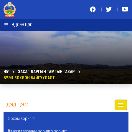
ҮНДСЭН ЦЭС
НҮҮР
ЗАСАГ ДАРГЫН ТАМГЫН ГАЗАР
БҮТЭЦ ЗОХИОН БАЙГУУЛАЛТ
ДЭД ЦЭС
Эрхэм зорилго
Үйл ажиллагааны зорилго зорилт