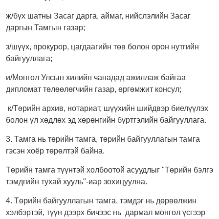
ж/бүх шатны Засаг дарга, аймаг, нийслэлийн Засаг
даргын Тамгын газар;
з/шүүх, прокурор, цагдаагийн төв болон орон нутгийн
байгууллага;
и/Монгол Улсын хилийн чанадад ажиллаж байгаа
дипломат төлөөлөгчийн газар, өргөмжит консул;
к/Төрийн архив, нотариат, шүүхийн шийдвэр биелүүлэх
болон үл хөдлөх эд хөрөнгийн бүртгэлийн байгууллага.
3. Тамга нь төрийн тамга, төрийн байгууллагын тамга
гэсэн хоёр төрөлтэй байна.
Төрийн тамга түүнтэй холбоотой асуудлыг "Төрийн бэлгэ
тэмдгийн тухай хууль"-иар зохицуулна.
4. Төрийн байгууллагын тамга, тэмдэг нь дөрвөлжин
хэлбэртэй, түүн дээрх бичээс нь дармал монгол үсгээр