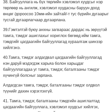
38. Байгууллага нь бүх төрлийн хэвлэмэл хуудсыг нэр
төрлөөр нь ангилж, хэвлэмэл хуудасны баруун доод
өнцөг /дороосоо 10мм-ийн зайтай/-т тус бүрийн дугаарыг
тусгай дугаарлагчаар дугаарлана.
39.Гэмтэлтэй буюу анхны загвараас дардас нь зөрүүтэй
тамга, тэмдэг ашиглахыг хориглох бөгөөд ийм тамга,
тэмдгийг цагдаагийн байгууллагад хураалгаж шинээр
хийлгэнэ.
40.Тамга, тэмдэг алдагдвал цагдаагийн байгууллагад
нэн даруй мэдэгдэж харьяа болон харьцдаг
байгууллагадаа уг тамга, тэмдэг, баталгааны тэмдэг
хүчингүй болсныг зарлана.
Алдагдсан тамга, тэмдэг, баталгааны тэмдэг олдвол
түүнийг дахин хэрэглэхгүй.
41. Тамга, тэмдэг, баталгааны тэмдгийн ашиглалтад
цагдаагийн байгууллага, хэвлэмэл хуудсыг хийлгэх,