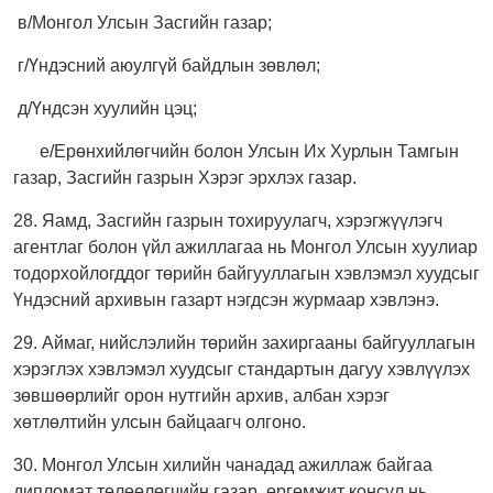
в/Монгол Улсын Засгийн газар;
г/Үндэсний аюулгүй байдлын зөвлөл;
д/Үндсэн хуулийн цэц;
е/Ерөнхийлөгчийн болон Улсын Их Хурлын Тамгын
газар, Засгийн газрын Хэрэг эрхлэх газар.
28. Яамд, Засгийн газрын тохируулагч, хэрэгжүүлэгч
агентлаг болон үйл ажиллагаа нь Монгол Улсын хуулиар
тодорхойлогддог төрийн байгууллагын хэвлэмэл хуудсыг
Үндэсний архивын газарт нэгдсэн журмаар хэвлэнэ.
29. Аймаг, нийслэлийн төрийн захиргааны байгууллагын
хэрэглэх хэвлэмэл хуудсыг стандартын дагуу хэвлүүлэх
зөвшөөрлийг орон нутгийн архив, албан хэрэг
хөтлөлтийн улсын байцаагч олгоно.
30. Монгол Улсын хилийн чанадад ажиллаж байгаа
дипломат төлөөлөгчийн газар, өргөмжит консул нь