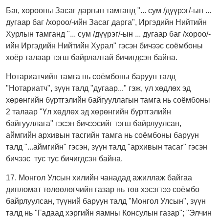
Баг, хорооны Засаг даргын тамганд "... сум /дүүрэг/-ын ...
дугаар баг /хороо/-ийн Засаг дарга", Иргэдийн Нийтийн
Хурлын тамганд "... сум /дүүрэг/-ын ... дугаар баг /хороо/-
ийн Иргэдийн Нийтийн Хурал" гэсэн бичээс соёмбоны
хоёр талаар тэгш байрлалтай бичигдсэн байна.
Нотариатчийн тамга нь соёмбоны баруун талд
"Нотариатч", зүүн талд "дугаар..." гэж, үл хөдлөх эд
хөрөнгийн бүртгэлийн байгууллагын тамга нь соёмбоны
2 талаар "Үл хөдлөх эд хөрөнгийн бүртгэлийн
байгууллага" гэсэн бичээсийг тэгш байрлуулсан,
аймгийн архивын тасгийн тамга нь соёмбоны баруун
талд "...аймгийн" гэсэн, зүүн талд "архивын тасаг" гэсэн
бичээс тус тус бичигдсэн байна.
17. Монгол Улсын хилийн чанадад ажиллаж байгаа
дипломат төлөөлөгчийн газар нь төв хэсэгтээ соёмбо
байрлуулсан, түүний баруун талд "Монгол Улсын", зүүн
талд нь "Гадаад хэргийн яамны Консулын газар"; "Элчин