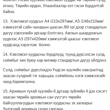
огноо, Төрийн ордон, Улаанбаатар хот гэсэн бүрдэлтэй
байна.
13. Хэвлэмэл хуудсыг А4 /210х297мм/, А5 /148х210мм/
хэмжээтэй сайн чанарын цаасан /80 гр/ дээр стандартын
дагуу хэвлэлийн аргаар бэлтгэнэ. Ажлын шаардлагын
үүднээс А3 /297х420мм/ хэмжээтэй цаасыг хэвлэмэл
хуудсанд хэрэглэж болно.
14. Хэвлэмэл хуудасны бүрдлүүд, түүнд дүрсэлсэн сүлд,
соёмбыг хөх буюу хар өнгөөр стандартын дагуу үйлдэнэ.
Сүлд, соёмбыг дүрслэхдээ Үндсэн хуулийн хавсралтад
заасан сүлдний тэг харьцаа, соёмбоны нэгж хэмжээсийг
чанд баримтална.
15. Архивын тухай хуулийн 6 дугаар зүйлийн 4 дэх хэсэгт
заасан төрийн архивын сан үүсгэгч төрийн
байгууллагуудын хэвлэмэл хуудасны эх загварыг
Үндэсний архивын газар гаргана.