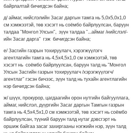
байрлалтай бичигдсэн байна;
д/ аймаг, нийслэлийн Засаг даргын тамга нь 5,0х5,0х1,0
см хэмжээтэй, төв хэсэгт нь соёмбо байрлуулсан, баруун
талдаа "Монгол Улсын", зүүн талдаа "...аймаг /нийслэл/-
ийн Засаг дарга" гэж бичигдсэн байна;
е/ Засгийн газрын тохируулагч, хэрэгжүүлэгч
агентлагийн тамга нь 4,5х4,5х1,0 см хэмжээтэй, төв
хэсэгт нь соёмбо байрлуулсан, баруун талд нь "Монгол
Улсын Засгийн газрын тохируулагч /хэрэгжүүлэгч/
агентлаг" гэсэн бичээс, зүүн талд нь тухайн агентлагийн
нэр бичигдсэн байна;
ж/ шүүх, прокурор, цагдаагийн орон нутгийн байгууллага,
аймаг, нийслэл, дүүргийн Засаг даргын Тамгын газрын
тамга нь 4,5х4,5х1,0 см хэмжээтэй, төв хэсэгт нь соёмбо
байрлуулсан, түүний баруун талд нутаг дэвсгэрт нь
оршиж байгаа засаг захиргааны нэгжийн нэр, зүүн талд