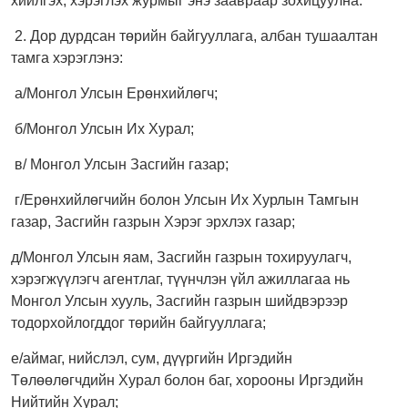
хийлгэх, хэрэглэх журмыг энэ заавраар зохицуулна.
2. Дор дурдсан төрийн байгууллага, албан тушаалтан
тамга хэрэглэнэ:
а/Монгол Улсын Ерөнхийлөгч;
б/Монгол Улсын Их Хурал;
в/ Монгол Улсын Засгийн газар;
г/Ерөнхийлөгчийн болон Улсын Их Хурлын Тамгын
газар, Засгийн газрын Хэрэг эрхлэх газар;
д/Монгол Улсын яам, Засгийн газрын тохируулагч,
хэрэгжүүлэгч агентлаг, түүнчлэн үйл ажиллагаа нь
Монгол Улсын хууль, Засгийн газрын шийдвэрээр
тодорхойлогддог төрийн байгууллага;
е/аймаг, нийслэл, сум, дүүргийн Иргэдийн
Төлөөлөгчдийн Хурал болон баг, хорооны Иргэдийн
Нийтийн Хурал;