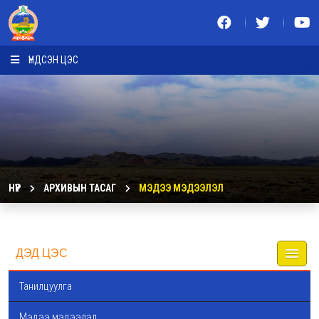
ҮНДСЭН ЦЭС
НҮҮР
АРХИВЫН ТАСАГ
МЭДЭЭ МЭДЭЭЛЭЛ
ДЭД ЦЭС
Танилцуулга
Мэдээ мэдээлэл