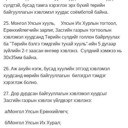
сүлдтэй, бусад тамга хэрэглэх эрх бүхий төрийн
байгууллагын хэвлэмэл хуудас соёмботой байна.
25. Монгол Улсын хууль, Улсын Их Хурлын тогтоол,
Ерөнхийлөгчийн зарлиг, Засгийн газрын тогтоолын
хэвлэмэл хуудсанд Төрийн сүлдийг голлон байрлуулах
ба "Төрийн бэлгэ тэмдгийн тухай хууль"-ийн 5 дугаар
зүйлийн 2-т заасан өнгөөр хэвлэнэ. Сүлдний хэмжээ нь
30х35мм байна.
26. Аж ахуйн нэгж, бусад хуулийн этгээд хэвлэмэл
хуудсанд өөрийн байгууллагын билэгдэл тэмдэг
хэрэглэж болно.
27. Дор дурдсан байгууллагын хэвлэмэл хуудсыг
Засгийн газрын хэвлэх үйлдвэрт хэвлэнэ:
а/Монгол Улсын Ерөнхийлөгч;
б/Монгол Улсын Их Хурал;