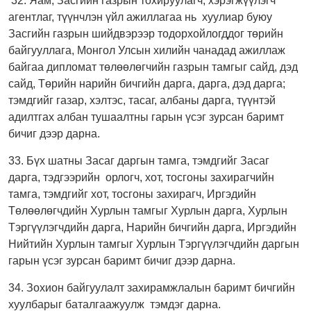
32. Яам, Засгийн газрын тохируулагч, хэрэгжүүлэгч
агентлаг, түүнчлэн үйл ажиллагаа нь хуулиар буюу
Засгийн газрын шийдвэрээр тодорхойлогддог төрийн
байгууллага, Монгол Улсын хилийн чанадад ажиллаж
байгаа дипломат төлөөлөгчийн газрын тамгыг сайд, дэд
сайд, Төрийн нарийн бичгийн дарга, дарга, дэд дарга;
тэмдгийг газар, хэлтэс, тасаг, албаны дарга, түүнтэй
адилтгах албан тушаалтны гарын үсэг зурсан баримт
бичиг дээр дарна.
33. Бүх шатны Засаг даргын тамга, тэмдгийг Засаг
дарга, тэдгээрийн орлогч, хот, тосгоны захирагчийн
тамга, тэмдгийг хот, тосгоны захирагч, Иргэдийн
Төлөөлөгчдийн Хурлын тамгыг Хурлын дарга, Хурлын
Тэргүүлэгчдийн дарга, Нарийн бичгийн дарга, Иргэдийн
Нийтийн Хурлын тамгыг Хурлын Тэргүүлэгчдийн даргын
гарын үсэг зурсан баримт бичиг дээр дарна.
34. Зохион байгуулалт захирамжлалын баримт бичгийн
хуулбарыг баталгаажуулж тэмдэг дарна.