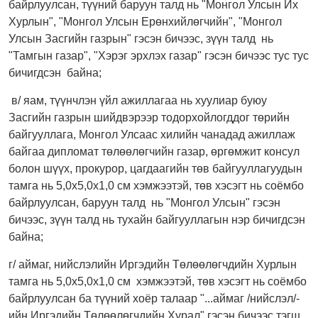
байрлуулсан, түүний баруун талд нь "Монгол Улсын Их
Хурлын", "Монгол Улсын Ерөнхийлөгчийн", "Монгол
Улсын Засгийн газрын" гэсэн бичээс, зүүн талд нь
"Тамгын газар", "Хэрэг эрхлэх газар" гэсэн бичээс тус тус
бичигдсэн байна;
в/ яам, түүнчлэн үйл ажиллагаа нь хуулиар буюу
Засгийн газрын шийдвэрээр тодорхойлогддог төрийн
байгууллага, Монгол Улсаас хилийн чанадад ажиллаж
байгаа дипломат төлөөлөгчийн газар, өргөмжит консул
болон шүүх, прокурор, цагдаагийн төв байгууллагуудын
тамга нь 5,0х5,0х1,0 см хэмжээтэй, төв хэсэгт нь соёмбо
байрлуулсан, баруун талд нь "Монгол Улсын" гэсэн
бичээс, зүүн талд нь тухайн байгууллагын нэр бичигдсэн
байна;
г/ аймаг, нийслэлийн Иргэдийн Төлөөлөгчдийн Хурлын
тамга нь 5,0х5,0х1,0 см хэмжээтэй, төв хэсэгт нь соёмбо
байрлуулсан ба түүний хоёр талаар "...аймаг /нийслэл/-
ийн Иргэдийн Төлөөлөгчдийн Хурал" гэсэн бичээс тэгш