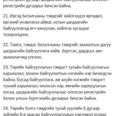
регистрийн дугаарыг бичсэн байна.
21. Иргэд баталгааны тэмдгийг хийлгэхдээ өргөдөл,
иргэний үнэмлэхээ аймаг, хотын цагдаагийн
байгууллагад өгч хянуулан, хийлгэх хугацааг
тохиролцоно.
22. Тамга, тэмдэг, баталгааны тэмдгийг захиалгын дагуу
цагдаагийн байгууллага хийж бүртгэн, дардсыг авч
захиалагчид олгоно.
23. Төрийн байгууллагын тэмдэгт тухайн байгууллагын
харьяалал, зохион байгуулалтын нэгжийн нэр бичигдсэн
байна. Бусад байгууллага, аж ахуйн нэгжийн тэмдэгт
түүний харьяалал, оноосон нэр, өмчийн хариуцлагын
ялгаа, цагдаагийн байгууллагаас олгосон регистрийн
болон улсын бүртгэлийн дугаарыг бичсэн байна.
24. Төрийн бэлгэ тэмдгийн тухай хуулийн 6 дугаар
зүйлийн 9-д заасан байгууллагуудын хэвлэмэл хуудас