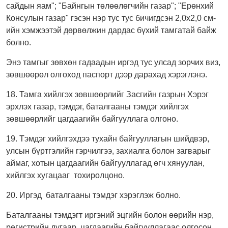
сайдын яам"; "Байнгын төлөөлөгчийн газар"; "Ерөнхий
Консулын газар" гэсэн нэр тус тус бичигдсэн 2,0х2,0 см-
ийн хэмжээтэй дөрвөлжин дардас бүхий тамгатай байж
болно.
Энэ тамгыг зөвхөн гадаадын иргэд тус улсад зорчих виз,
зөвшөөрөл олгоход паспорт дээр дарахад хэрэглэнэ.
18. Тамга хийлгэх зөвшөөрлийг Засгийн газрын Хэрэг
эрхлэх газар, тэмдэг, баталгааны тэмдэг хийлгэх
зөвшөөрлийг цагдаагийн байгууллага олгоно.
19. Тэмдэг хийлгэхдээ тухайн байгууллагын шийдвэр,
улсын бүртгэлийн гэрчилгээ, захиалга болон загварыг
аймаг, хотын цагдаагийн байгууллагад өгч хянуулан,
хийлгэх хугацааг тохиролцоно.
20. Иргэд баталгааны тэмдэг хэрэглэж болно.
Баталгааны тэмдэгт иргэний эцгийн болон өөрийн нэр,
регистрийн дугаар, цагдаагийн байгууллагаас олгосон