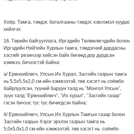
Хоёр. Тамга, тэмдэг, баталгааны тэмдэг, хэвлэмэл хуудас
хийлгэх
16. Төрийн байгууллага, Иргэдийн Төлөөлөгчдийн болон
Иргэдийн Нийтийн Хурлын тамга, тэмдэгний дардасны
хэсгийг резинээр хийсэн байх бөгөөд дор дурдсан
хэмжээ, бичээстэй байна:
а/ Ерөнхийлөгч, Улсын Их Хурал, Засгийн газрын тамга
нь 5,5х5,5х2,0 см-ийн хэмжээтэй, төв хэсэгт нь соёмбо
байрлуулсан, түүний баруун талд нь "Монгол Улсын",
зүүн талд "Ерөнхийлөгч", "Их хурал", "Засгийн газар"
гэсэн бичээс тус тус бичигдсэн байна;
б/ Ерөнхийлөгч, Улсын Их Хурлын Тамгын газар болон
Засгийн газрын Хэрэг эрхлэх газрын тамга нь
5,0х5,0х1,0 см-ийн хэмжээтэй, төв хэсэгт нь соёмбо