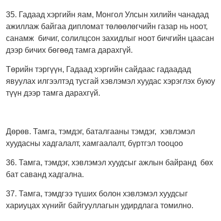
35. Гадаад хэргийн яам, Монгол Улсын хилийн чанадад
ажиллаж байгаа дипломат төлөөлөгчийн газар нь ноот,
санамж бичиг, солилцсон захидлыг ноот бичгийн цаасан
дээр бичих бөгөөд тамга дарахгүй.
Төрийн тэргүүн, Гадаад хэргийн сайдаас гадаадад
явуулах илгээлтэд тусгай хэвлэмэл хуудас хэрэглэх буюу
түүн дээр тамга дарахгүй.
Дөрөв. Тамга, тэмдэг, баталгааны тэмдэг, хэвлэмэл
хуудасны хадгалалт, хамгаалалт, бүртгэл тооцоо
36. Тамга, тэмдэг, хэвлэмэл хуудсыг ажлын байранд бөх
бат саванд хадгална.
37. Тамга, тэмдгээ түших болон хэвлэмэл хуудсыг
хариуцах хүнийг байгууллагын удирдлага томилно.