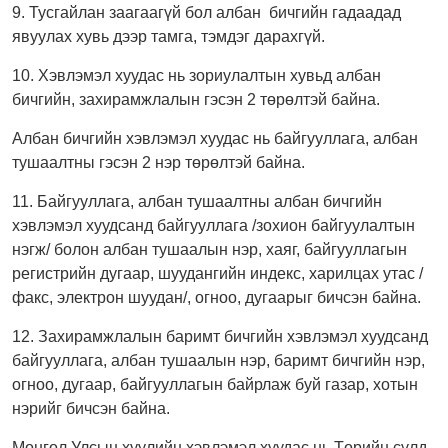
9. Тусгайлан заагаагүй бол албан бичгийн гадаадад
явуулах хувь дээр тамга, тэмдэг дарахгүй.
10. Хэвлэмэл хуудас нь зориулалтын хувьд албан
бичгийн, захирамжлалын гэсэн 2 төрөлтэй байна.
Албан бичгийн хэвлэмэл хуудас нь байгууллага, албан
тушаалтны гэсэн 2 нэр төрөлтэй байна.
11. Байгууллага, албан тушаалтны албан бичгийн
хэвлэмэл хуудсанд байгууллага /зохион байгуулалтын
нэгж/ болон албан тушаалын нэр, хаяг, байгууллагын
регистрийн дугаар, шуудангийн индекс, харилцах утас /
факс, электрон шуудан/, огноо, дугаарыг бичсэн байна.
12. Захирамжлалын баримт бичгийн хэвлэмэл хуудсанд
байгууллага, албан тушаалын нэр, баримт бичгийн нэр,
огноо, дугаар, байгууллагын байрлаж буй газар, хотын
нэрийг бичсэн байна.
Монгол Улсын хуулийн хэвлэмэл хуудас нь Төрийн сүлд,