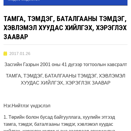
ТАМГА, ТЭМДЭГ, БАТАЛГААНЫ ТЭМДЭГ,
ХЭВЛЭМЭЛ ХУУДАС ХИЙЛГЭХ, ХЭРЭГЛЭХ
ЗААВАР
2017.01.26
Засгийн Газрын 2001 оны 41 дүгээр тогтоолын хавсралт
ТАМГА, ТЭМДЭГ, БАТАЛГААНЫ ТЭМДЭГ, ХЭВЛЭМЭЛ
ХУУДАС ХИЙЛГЭХ, ХЭРЭГЛЭХ ЗААВАР
Нэг.Нийтлэг үндэслэл
1. Төрийн болон бусад байгууллага, хуулийн этгээд
тамга, тэмдэг, баталгааны тэмдэг, хэвлэмэл хуудас