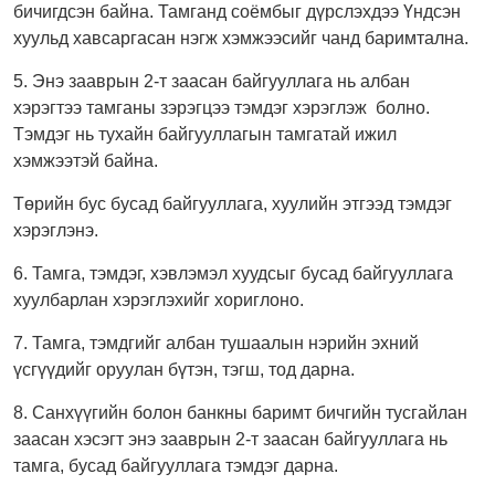
бичигдсэн байна. Тамганд соёмбыг дүрслэхдээ Үндсэн
хуульд хавсаргасан нэгж хэмжээсийг чанд баримтална.
5. Энэ зааврын 2-т заасан байгууллага нь албан
хэрэгтээ тамганы зэрэгцээ тэмдэг хэрэглэж болно.
Тэмдэг нь тухайн байгууллагын тамгатай ижил
хэмжээтэй байна.
Төрийн бус бусад байгууллага, хуулийн этгээд тэмдэг
хэрэглэнэ.
6. Тамга, тэмдэг, хэвлэмэл хуудсыг бусад байгууллага
хуулбарлан хэрэглэхийг хориглоно.
7. Тамга, тэмдгийг албан тушаалын нэрийн эхний
үсгүүдийг оруулан бүтэн, тэгш, тод дарна.
8. Санхүүгийн болон банкны баримт бичгийн тусгайлан
заасан хэсэгт энэ зааврын 2-т заасан байгууллага нь
тамга, бусад байгууллага тэмдэг дарна.