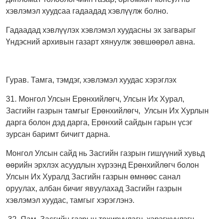
хэвлэмэл хуудсаа гадаадад хэвлүүлж болно.
Гадаадад хэвлүүлэх хэвлэмэл хуудасны эх загварыг
Үндэсний архивын газарт хянуулж зөвшөөрөл авна.
Гурав. Тамга, тэмдэг, хэвлэмэл хуудас хэрэглэх
31. Монгол Улсын Ерөнхийлөгч, Улсын Их Хурал,
Засгийн газрын тамгыг Ерөнхийлөгч, Улсын Их Хурлын
дарга болон дэд дарга, Ерөнхий сайдын гарын үсэг
зурсан баримт бичигт дарна.
Монгол Улсын сайд нь Засгийн газрын гишүүний хувьд
өөрийн эрхлэх асуудлын хүрээнд Ерөнхийлөгч болон
Улсын Их Хуралд Засгийн газрын өмнөөс санал
оруулах, албан бичиг явуулахад Засгийн газрын
хэвлэмэл хуудас, тамгыг хэрэглэнэ.