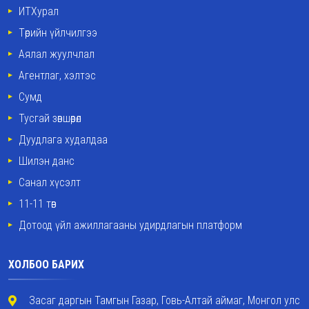
ИТХурал
Төрийн үйлчилгээ
Аялал жуулчлал
Агентлаг, хэлтэс
Сумд
Тусгай зөвшөөрөл
Дуудлага худалдаа
Шилэн данс
Санал хүсэлт
11-11 төв
Дотоод үйл ажиллагааны удирдлагын платформ
ХОЛБОО БАРИХ
Засаг даргын Тамгын Газар, Говь-Алтай аймаг, Монгол улс