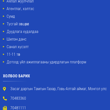
Аялал жуулчлал
Агентлаг, хэлтэс
Сумд
Тусгай зөвшөөрөл
Дуудлага худалдаа
Шилэн данс
Санал хүсэлт
11-11 төв
Дотоод үйл ажиллагааны удирдлагын платформ
ХОЛБОО БАРИХ
Засаг даргын Тамгын Газар, Говь-Алтай аймаг, Монгол улс
70483360
70481111