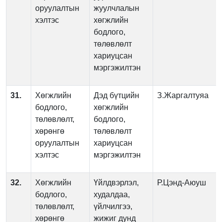
оруулалтын
жуулчлалын
хэлтэс
хөгжлийн
бодлого,
төлөвлөлт
хариуцсан
мэргэжилтэн
31.
Хөгжлийн
Дэд бүтцийн
З.Жаргалтуяа
бодлого,
хөгжлийн
төлөвлөлт,
бодлого,
хөрөнгө
төлөвлөлт
оруулалтын
хариуцсан
хэлтэс
мэргэжилтэн
32.
Хөгжлийн
Үйлдвэрлэл,
Р.Цэнд-Аюуш
бодлого,
худалдаа,
төлөвлөлт,
үйлчилгээ,
хөрөнгө
жижиг дунд