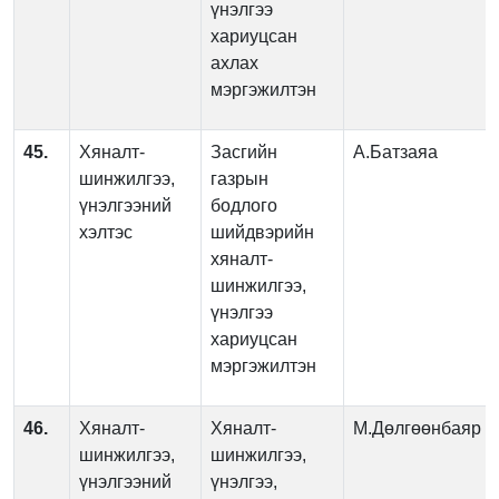
үнэлгээ
хариуцсан
ахлах
мэргэжилтэн
45.
Хяналт-
Засгийн
А.Батзаяа
шинжилгээ,
газрын
үнэлгээний
бодлого
хэлтэс
шийдвэрийн
хяналт-
шинжилгээ,
үнэлгээ
хариуцсан
мэргэжилтэн
46.
Хяналт-
Хяналт-
М.Дөлгөөнбаяр
шинжилгээ,
шинжилгээ,
үнэлгээний
үнэлгээ,