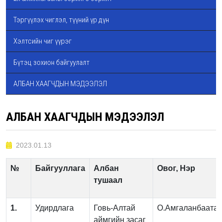
Тэргүүлэх чиглэл, түүний үр дүн
Хэлтсийн чиг үүрэг
Бүтэц зохион байгуулалт
АЛБАН ХААГЧДЫН МЭДЭЭЛЭЛ
АЛБАН ХААГЧДЫН МЭДЭЭЛЭЛ
2023.01.13
№
Байгууллага
Албан
Овог, Нэр
тушаал
1.
Удирдлага
Говь-Алтай
О.Амгаланбаата
аймгийн засаг