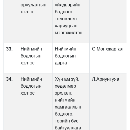
оруулалтын
үйлдвэрийн
хэлтэс
бодлого,
төлөвлөлт
хариуцсан
мэргэжилтэн
33.
Нийгмийн
Нийгмийн
С.Мөнхжаргал
бодлогын
бодлогын
хэлтэс
дарга
34.
Нийгмийн
Хүн ам зүй,
Л.Ариунтуяа
бодлогын
хөдөлмөр
хэлтэс
эрхлэлт,
нийгмийн
хамгааллын
бодлого,
төрийн бус
байгууллага