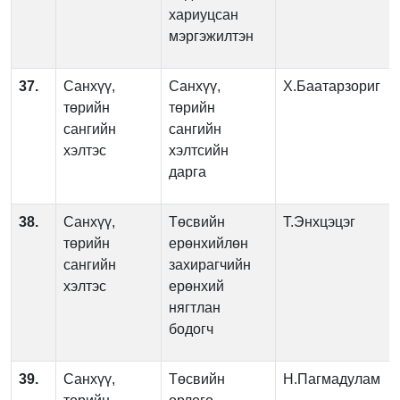
хариуцсан
мэргэжилтэн
37.
Санхүү,
Санхүү,
Х.Баатарзориг
төрийн
төрийн
сангийн
сангийн
хэлтэс
хэлтсийн
дарга
38.
Санхүү,
Төсвийн
Т.Энхцэцэг
төрийн
ерөнхийлөн
сангийн
захирагчийн
хэлтэс
ерөнхий
нягтлан
бодогч
39.
Санхүү,
Төсвийн
Н.Пагмадулам