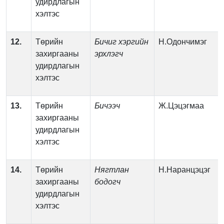
удирдлагын
хэлтэс
12.
Төрийн
Бичиг хэргийн
Н.Одончимэг
захиргааны
эрхлэгч
удирдлагын
хэлтэс
13.
Төрийн
Бичээч
Ж.Цэцэгмаа
захиргааны
удирдлагын
хэлтэс
14.
Төрийн
Нягтлан
H.Наранцэцэг
захиргааны
бодогч
удирдлагын
хэлтэс