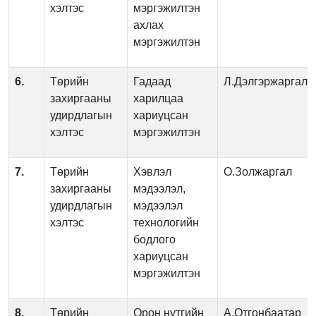
хэлтэс
мэргэжилтэн
ахлах
мэргэжилтэн
6.
Төрийн
Гадаад
Л.Дэлгэржаргал
захиргааны
харилцаа
удирдлагын
хариуцсан
хэлтэс
мэргэжилтэн
7.
Төрийн
Хэвлэл
О.Золжаргал
захиргааны
мэдээлэл,
удирдлагын
мэдээлэл
хэлтэс
технологийн
бодлого
хариуцсан
мэргэжилтэн
8.
Төрийн
Орон нутгийн
А.Отгонбаатар