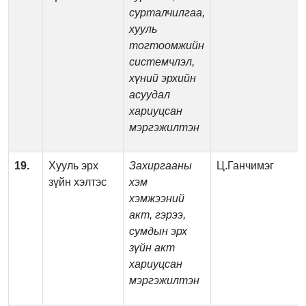
сурталчилгаа,
хууль
тогтоомжийн
системчлэл,
хүний эрхийн
асуудал
хариуцсан
мэргэжилтэн
19.
Хууль эрх
Захиргааны
Ц.Ганчимэг
зүйн хэлтэс
хэм
хэмжээний
акт, гэрээ,
сумдын эрх
зүйн акт
хариуцсан
мэргэжилтэн