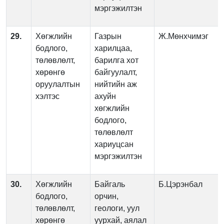
мэргэжилтэн
29.
Хөгжлийн
Газрын
Ж.Мөнхчимэг
бодлого,
харилцаа,
төлөвлөлт,
барилга хот
хөрөнгө
байгуулалт,
оруулалтын
нийтийн аж
хэлтэс
ахуйн
хөгжлийн
бодлого,
төлөвлөлт
хариуцсан
мэргэжилтэн
30.
Хөгжлийн
Байгаль
Б.Цэрэнбал
бодлого,
орчин,
төлөвлөлт,
геологи, уул
хөрөнгө
уурхай, аялал