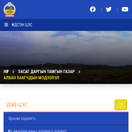
ҮНДСЭН ЦЭС
НҮҮР
ЗАСАГ ДАРГЫН ТАМГЫН ГАЗАР
АЛБАН ХААГЧДЫН МЭДЭЭЛЭЛ
ДЭД ЦЭС
Эрхэм зорилго
Үйл ажиллагааны зорилго зорилт