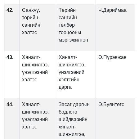
42.
Санхүү,
Төрийн
Ч.Дариймаа
төрийн
сангийн
сангийн
төлбөр
хэлтэс
тооцооны
мэргэжилтэн
43.
Хяналт-
Хяналт-
Э.Пүрэвжав
шинжилгээ,
шинжилгээ,
үнэлгээний
үнэлгээний
хэлтэс
хэлтсийн
дарга
44.
Хяналт-
Засаг даргын
Э.Буянтөгс
шинжилгээ,
бодлого
үнэлгээний
шийдвэрийн
хэлтэс
хяналт-
шинжилгээ,