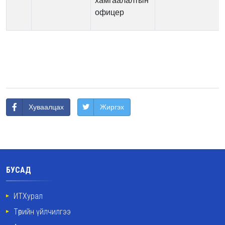
хамгаалалтын
офицер
Хуваалцах
Жиргэх
БУСАД
ИТХурал
Төрийн үйлчилгээ