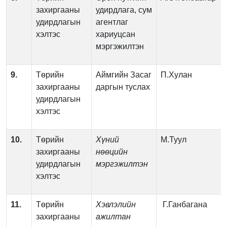
захиргааны
удирдлага, сум
удирдлагын
агентлаг
хэлтэс
хариуцсан
мэргэжилтэн
9.
Төрийн
Аймгийн Засаг
П.Хулан
захиргааны
даргын туслах
удирдлагын
хэлтэс
10.
Төрийн
Хүний
М.Туул
захиргааны
нөөцийн
удирдлагын
мэргэжилтэн
хэлтэс
11.
Төрийн
Хэвлэлийн
Г.Ганбагана
захиргааны
ажилтан