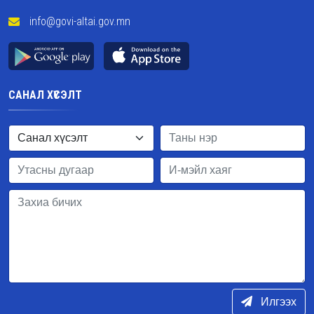
info@govi-altai.gov.mn
САНАЛ ХҮСЭЛТ
Илгээх