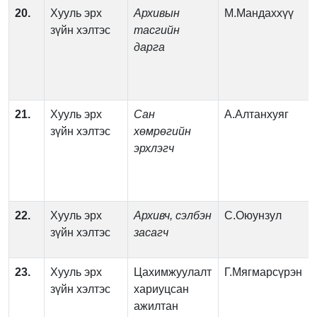
20.
Хууль эрх
Архивын
М.Мандаххүү
зүйн хэлтэс
тасгийн
дарга
21.
Хууль эрх
Сан
А.Алтанхуяг
зүйн хэлтэс
хөмрөгийн
эрхлэгч
22.
Хууль эрх
Архивч, сэлбэн
С.Оюунзул
зүйн хэлтэс
засагч
23.
Хууль эрх
Цахимжуулалт
Г.Мягмарсүрэн
зүйн хэлтэс
хариуцсан
ажилтан