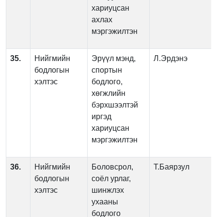
хариуцсан
ахлах
мэргэжилтэн
35.
Нийгмийн
Эрүүл мэнд,
Л.Эрдэнэ
бодлогын
спортын
хэлтэс
бодлого,
хөгжлийн
бэрхшээлтэй
иргэд
хариуцсан
мэргэжилтэн
36.
Нийгмийн
Боловсрол,
Т.Баярзул
бодлогын
соёл урлаг,
хэлтэс
шинжлэх
ухааны
бодлого