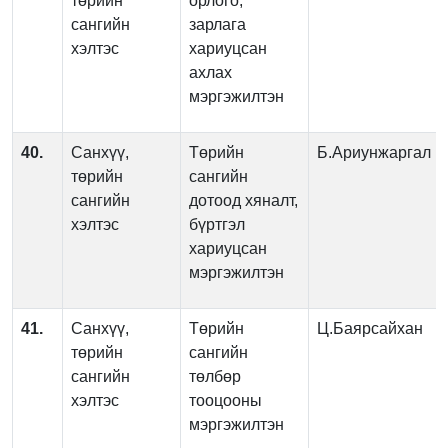
төрийн
орлого,
сангийн
зарлага
хэлтэс
хариуцсан
ахлах
мэргэжилтэн
40.
Санхүү,
Төрийн
Б.Ариунжаргал
төрийн
сангийн
сангийн
дотоод хяналт,
хэлтэс
бүртгэл
хариуцсан
мэргэжилтэн
41.
Санхүү,
Төрийн
Ц.Баярсайхан
төрийн
сангийн
сангийн
төлбөр
хэлтэс
тооцооны
мэргэжилтэн