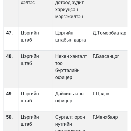
хэлтэс
дотоод аудит
хариуцсан
мэргэжилтэн
47.
Цэргийн
Цэргийн
Д.Төмөрбаатар
штаб
штабын дарга
48.
Цэргийн
Нөхөн хангалт
Г.Баасанцог
штаб
тоо
бүртгэлийн
офицер
49.
Цэргийн
Дайчилгааны
Г.Цэдэв
штаб
офицер
50.
Цэргийн
Сургалт, орон
Г.Мөнхбаяр
штаб
нутгийн