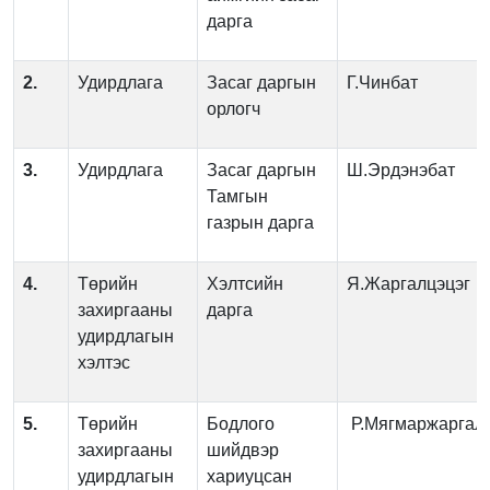
дарга
2.
Удирдлага
Засаг даргын
Г.Чинбат
орлогч
3.
Удирдлага
Засаг даргын
Ш.Эрдэнэбат
Тамгын
газрын дарга
4.
Төрийн
Хэлтсийн
Я.Жаргалцэцэг
захиргааны
дарга
удирдлагын
хэлтэс
5.
Төрийн
Бодлого
Р.Мягмаржаргал
захиргааны
шийдвэр
удирдлагын
хариуцсан