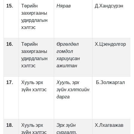
15.
Төрийн
Нярав
Д.Хандсүрэн
захиргааны
удирдлагын
хэлтэс
16.
Төрийн
Өргөлдөл
Х.Цэендолгор
захиргааны
гомдол
удирдлагын
хариуцсан
хэлтэс
ажилтан
17.
Хууль эрх
Хууль, эрх
Б.Золжаргал
зүйн хэлтэс
зүйн хэлтсийн
дарга
18.
Хууль эрх
Эрх зүйн
Х.Лхагважав
зүйн хэлтэс
сургалт,