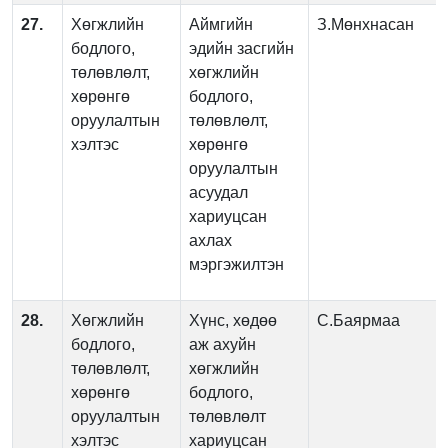
27.
Хөгжлийн
Аймгийн
З.Мөнхнасан
бодлого,
эдийн засгийн
төлөвлөлт,
хөгжлийн
хөрөнгө
бодлого,
оруулалтын
төлөвлөлт,
хэлтэс
хөрөнгө
оруулалтын
асуудал
хариуцсан
ахлах
мэргэжилтэн
28.
Хөгжлийн
Хүнс, хөдөө
С.Баярмаа
бодлого,
аж ахуйн
төлөвлөлт,
хөгжлийн
хөрөнгө
бодлого,
оруулалтын
төлөвлөлт
хэлтэс
хариуцсан