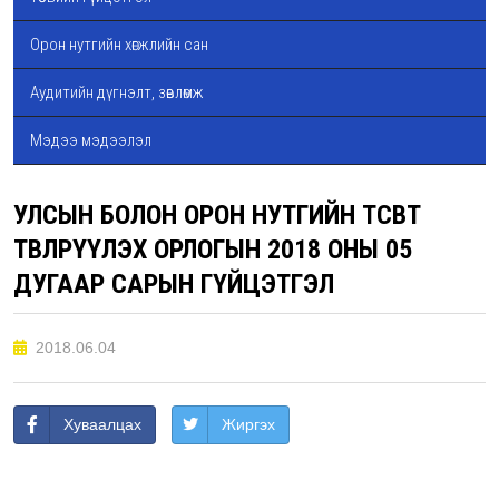
Орон нутгийн хөгжлийн сан
Аудитийн дүгнэлт, зөвлөмж
Мэдээ мэдээлэл
УЛСЫН БОЛОН ОРОН НУТГИЙН ТӨСӨВТ
ТӨВЛӨРҮҮЛЭХ ОРЛОГЫН 2018 ОНЫ 05
ДУГААР САРЫН ГҮЙЦЭТГЭЛ
2018.06.04
Хуваалцах
Жиргэх