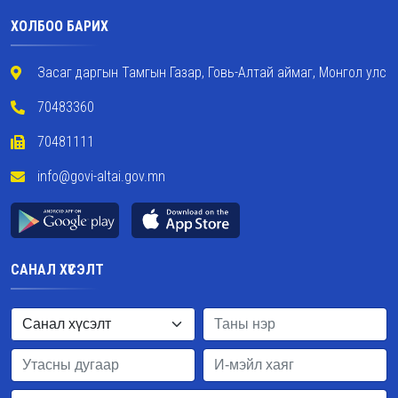
ХОЛБОО БАРИХ
Засаг даргын Тамгын Газар, Говь-Алтай аймаг, Монгол улс
70483360
70481111
info@govi-altai.gov.mn
САНАЛ ХҮСЭЛТ