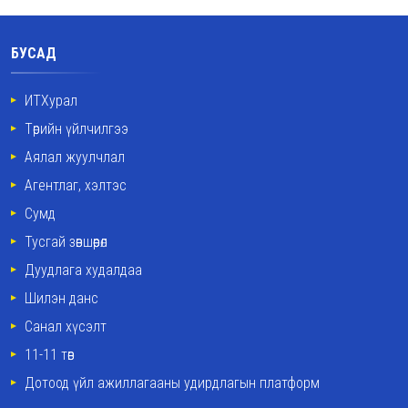
БУСАД
ИТХурал
Төрийн үйлчилгээ
Аялал жуулчлал
Агентлаг, хэлтэс
Сумд
Тусгай зөвшөөрөл
Дуудлага худалдаа
Шилэн данс
Санал хүсэлт
11-11 төв
Дотоод үйл ажиллагааны удирдлагын платформ