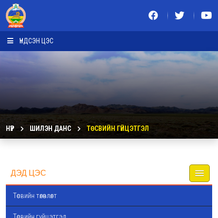
ҮНДСЭН ЦЭС
НҮҮР
ШИЛЭН ДАНС
ТӨСВИЙН ГҮЙЦЭТГЭЛ
ДЭД ЦЭС
Төсвийн төлөвлөлт
Төсвийн гүйцэтгэл