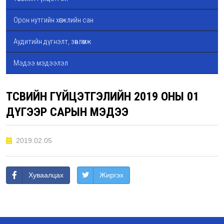
Орон нутгийн хөгжлийн сан
Аудитийн дүгнэлт, зөвлөмж
Мэдээ мэдээлэл
ТӨСВИЙН ГҮЙЦЭТГЭЛИЙН 2019 ОНЫ 01
ДҮГЭЭР САРЫН МЭДЭЭ
2019.02.05
Хуваалцах
Жиргэх