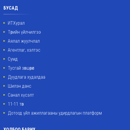
БУСАД
ИТХурал
Төрийн үйлчилгээ
Аялал жуулчлал
Агентлаг, хэлтэс
Сумд
Тусгай зөвшөөрөл
Дуудлага худалдаа
Шилэн данс
Санал хүсэлт
11-11 төв
Дотоод үйл ажиллагааны удирдлагын платформ
ХОЛБОО БАРИХ