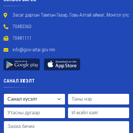
Засаг даргын Тамгын Газар, Говь-Алтай аймаг, Монгол улс
70483360
70481111
info@govi-altai.gov.mn
САНАЛ ХҮСЭЛТ