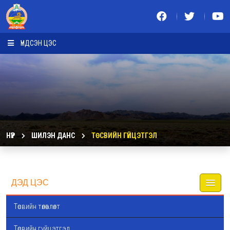
ҮНДСЭН ЦЭС
НҮҮР
ШИЛЭН ДАНС
ТӨСВИЙН ГҮЙЦЭТГЭЛ
ДЭД ЦЭС
Төсвийн төлөвлөлт
Төсвийн гүйцэтгэл