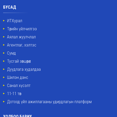
БУСАД
ИТХурал
Төрийн үйлчилгээ
Аялал жуулчлал
Агентлаг, хэлтэс
Сумд
Тусгай зөвшөөрөл
Дуудлага худалдаа
Шилэн данс
Санал хүсэлт
11-11 төв
Дотоод үйл ажиллагааны удирдлагын платформ
ХОЛБОО БАРИХ