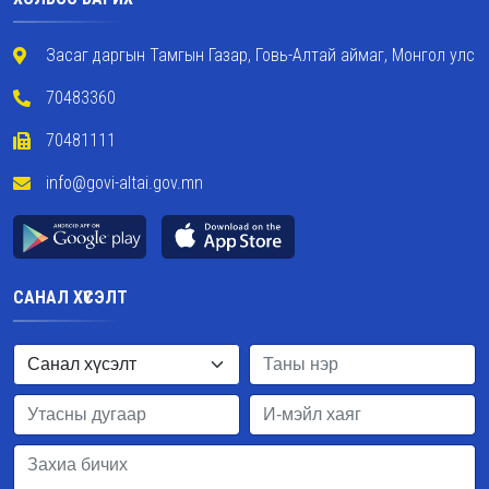
Засаг даргын Тамгын Газар, Говь-Алтай аймаг, Монгол улс
70483360
70481111
info@govi-altai.gov.mn
САНАЛ ХҮСЭЛТ