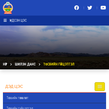
ҮНДСЭН ЦЭС
НҮҮР
ШИЛЭН ДАНС
ТӨСВИЙН ГҮЙЦЭТГЭЛ
ДЭД ЦЭС
Төсвийн төлөвлөлт
Төсвийн гүйцэтгэл