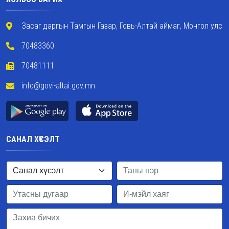
Засаг даргын Тамгын Газар, Говь-Алтай аймаг, Монгол улс
70483360
70481111
info@govi-altai.gov.mn
САНАЛ ХҮСЭЛТ