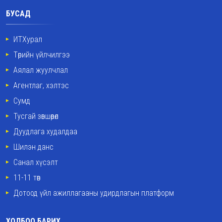
БУСАД
ИТХурал
Төрийн үйлчилгээ
Аялал жуулчлал
Агентлаг, хэлтэс
Сумд
Тусгай зөвшөөрөл
Дуудлага худалдаа
Шилэн данс
Санал хүсэлт
11-11 төв
Дотоод үйл ажиллагааны удирдлагын платформ
ХОЛБОО БАРИХ