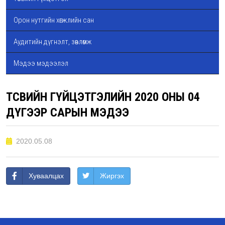
Орон нутгийн хөгжлийн сан
Аудитийн дүгнэлт, зөвлөмж
Мэдээ мэдээлэл
ТӨСВИЙН ГҮЙЦЭТГЭЛИЙН 2020 ОНЫ 04
ДҮГЭЭР САРЫН МЭДЭЭ
2020.05.08
Хуваалцах
Жиргэх