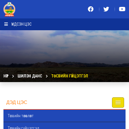
ҮНДСЭН ЦЭС
НҮҮР
ШИЛЭН ДАНС
ТӨСВИЙН ГҮЙЦЭТГЭЛ
ДЭД ЦЭС
Төсвийн төлөвлөлт
Төсвийн гүйцэтгэл