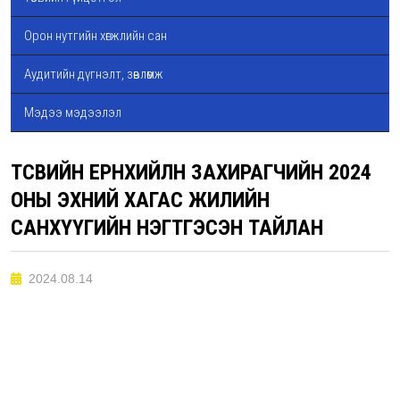
Орон нутгийн хөгжлийн сан
Аудитийн дүгнэлт, зөвлөмж
Мэдээ мэдээлэл
ТӨСВИЙН ЕРӨНХИЙЛӨН ЗАХИРАГЧИЙН 2024
ОНЫ ЭХНИЙ ХАГАС ЖИЛИЙН
САНХҮҮГИЙН НЭГТГЭСЭН ТАЙЛАН
2024.08.14