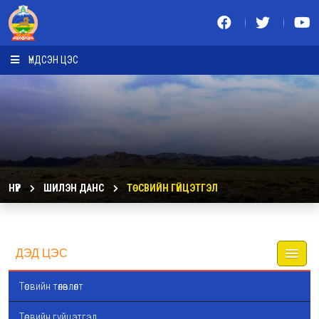
ҮНДСЭН ЦЭС
НҮҮР
ШИЛЭН ДАНС
ТӨСВИЙН ГҮЙЦЭТГЭЛ
ДЭД ЦЭС
Төсвийн төлөвлөлт
Төсвийн гүйцэтгэл