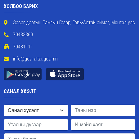
ХОЛБОО БАРИХ
Засаг даргын Тамгын Газар, Говь-Алтай аймаг, Монгол улс
70483360
70481111
info@govi-altai.gov.mn
САНАЛ ХҮСЭЛТ