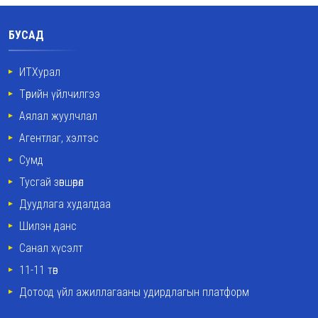
БУСАД
ИТХурал
Төрийн үйлчилгээ
Аялал жуулчлал
Агентлаг, хэлтэс
Сумд
Тусгай зөвшөөрөл
Дуудлага худалдаа
Шилэн данс
Санал хүсэлт
11-11 төв
Дотоод үйл ажиллагааны удирдлагын платформ