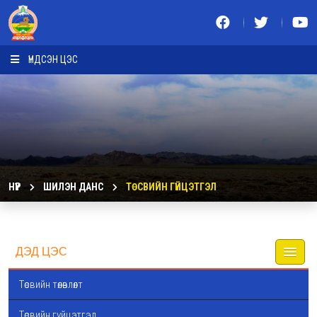
ҮНДСЭН ЦЭС
НҮҮР
ШИЛЭН ДАНС
ТӨСВИЙН ГҮЙЦЭТГЭЛ
ДЭД ЦЭС
Төсвийн төлөвлөлт
Төсвийн гүйцэтгэл