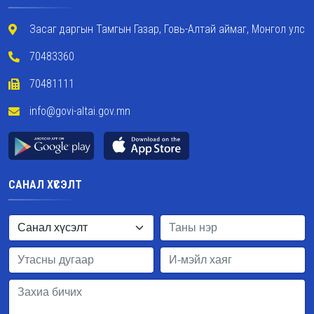
Засаг даргын Тамгын Газар, Говь-Алтай аймаг, Монгол улс
70483360
70481111
info@govi-altai.gov.mn
САНАЛ ХҮСЭЛТ