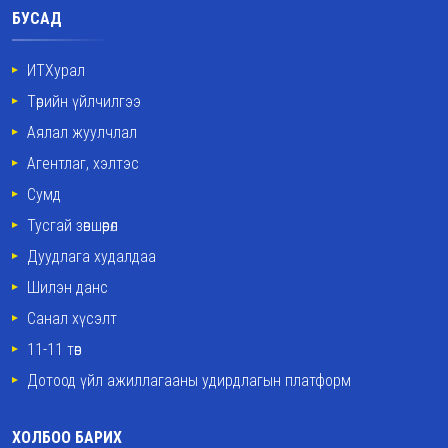
БУСАД
ИТХурал
Төрийн үйлчилгээ
Аялал жуулчлал
Агентлаг, хэлтэс
Сумд
Тусгай зөвшөөрөл
Дуудлага худалдаа
Шилэн данс
Санал хүсэлт
11-11 төв
Дотоод үйл ажиллагааны удирдлагын платформ
ХОЛБОО БАРИХ