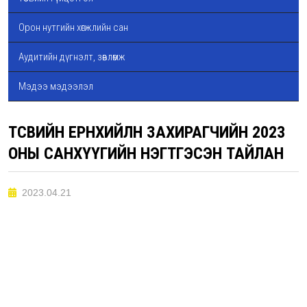
Орон нутгийн хөгжлийн сан
Аудитийн дүгнэлт, зөвлөмж
Мэдээ мэдээлэл
ТӨСВИЙН ЕРӨНХИЙЛӨН ЗАХИРАГЧИЙН 2023
ОНЫ САНХҮҮГИЙН НЭГТГЭСЭН ТАЙЛАН
2023.04.21