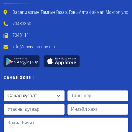
Засаг даргын Тамгын Газар, Говь-Алтай аймаг, Монгол улс
70483360
70481111
info@govi-altai.gov.mn
САНАЛ ХҮСЭЛТ