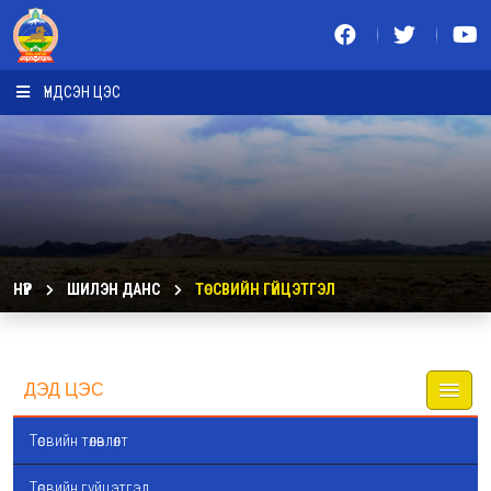
ҮНДСЭН ЦЭС
НҮҮР
ШИЛЭН ДАНС
ТӨСВИЙН ГҮЙЦЭТГЭЛ
ДЭД ЦЭС
Төсвийн төлөвлөлт
Төсвийн гүйцэтгэл