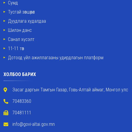
Сумд
Тусгай зөвшөөрөл
Дуудлага худалдаа
Шилэн данс
Санал хүсэлт
11-11 төв
Дотоод үйл ажиллагааны удирдлагын платформ
ХОЛБОО БАРИХ
Засаг даргын Тамгын Газар, Говь-Алтай аймаг, Монгол улс
70483360
70481111
info@govi-altai.gov.mn