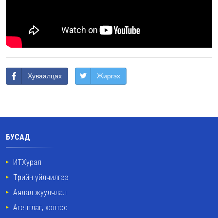
Хуваалцах
Жиргэх
БУСАД
ИТХурал
Төрийн үйлчилгээ
Аялал жуулчлал
Агентлаг, хэлтэс