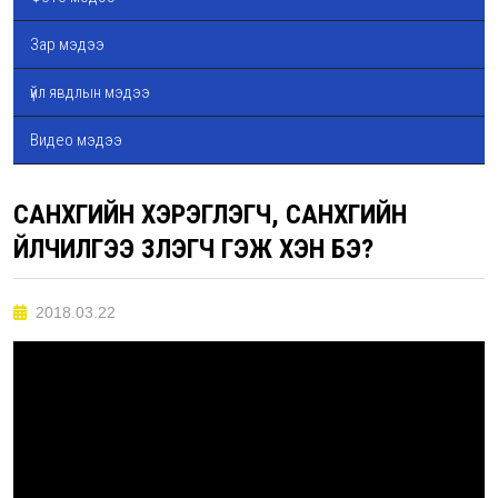
Зар мэдээ
үйл явдлын мэдээ
Видео мэдээ
САНХҮҮГИЙН ХЭРЭГЛЭГЧ, САНХҮҮГИЙН
ҮЙЛЧИЛГЭЭ ҮЗҮҮЛЭГЧ ГЭЖ ХЭН БЭ?
2018.03.22