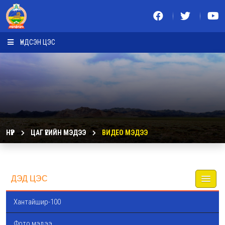
ҮНДСЭН ЦЭС
НҮҮР
ЦАГ ҮЕИЙН МЭДЭЭ
ВИДЕО МЭДЭЭ
ДЭД ЦЭС
Хантайшир-100
Фото мэдээ