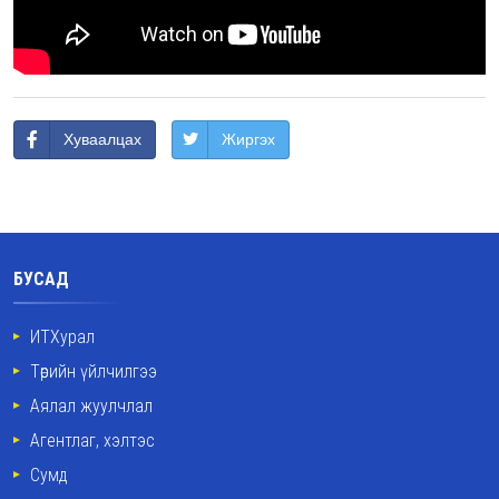
Хуваалцах
Жиргэх
БУСАД
ИТХурал
Төрийн үйлчилгээ
Аялал жуулчлал
Агентлаг, хэлтэс
Сумд