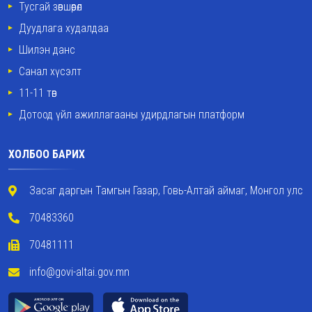
Тусгай зөвшөөрөл
Дуудлага худалдаа
Шилэн данс
Санал хүсэлт
11-11 төв
Дотоод үйл ажиллагааны удирдлагын платформ
ХОЛБОО БАРИХ
Засаг даргын Тамгын Газар, Говь-Алтай аймаг, Монгол улс
70483360
70481111
info@govi-altai.gov.mn