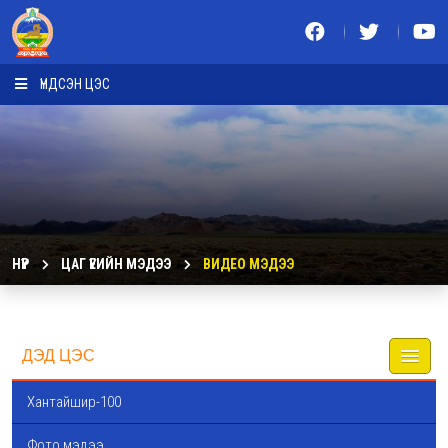
ҮНДСЭН ЦЭС
НҮҮР
ЦАГ ҮЕИЙН МЭДЭЭ
ВИДЕО МЭДЭЭ
ДЭД ЦЭС
Хантайшир-100
Фото мэдээ