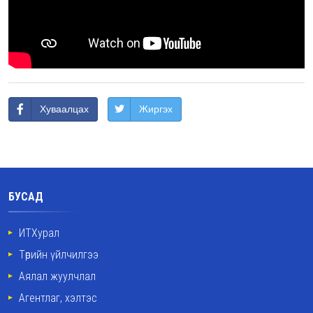
Хуваалцах
Жиргэх
БУСАД
ИТХурал
Төрийн үйлчилгээ
Аялал жуулчлал
Агентлаг, хэлтэс