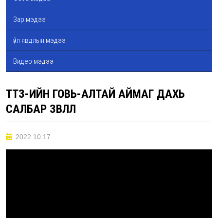
Зар мэдээ
үйл явдлын мэдээ
Видео мэдээ
ТТЗ-ИЙН ГОВЬ-АЛТАЙ АЙМАГ ДАХЬ
САЛБАР ЗӨВЛӨЛ
2022.10.17