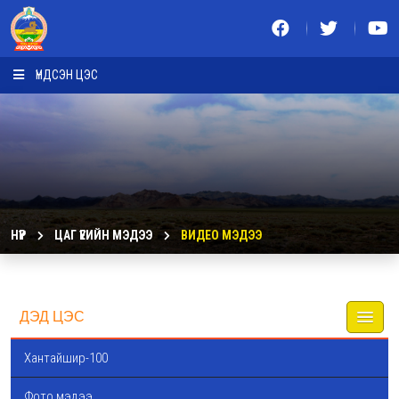
ҮНДСЭН ЦЭС
НҮҮР
ЦАГ ҮЕИЙН МЭДЭЭ
ВИДЕО МЭДЭЭ
ДЭД ЦЭС
Хантайшир-100
Фото мэдээ