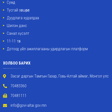
Сумд
Тусгай зөвшөөрөл
Дуудлага худалдаа
Шилэн данс
Санал хүсэлт
11-11 төв
Дотоод үйл ажиллагааны удирдлагын платформ
ХОЛБОО БАРИХ
Засаг даргын Тамгын Газар, Говь-Алтай аймаг, Монгол улс
70483360
70481111
info@govi-altai.gov.mn