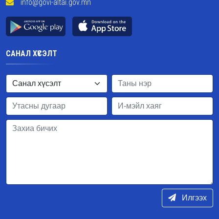
info@govi-altai.gov.mn
САНАЛ ХҮСЭЛТ
Илгээх