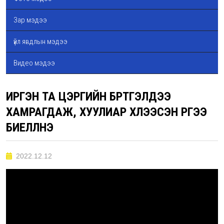
Зар мэдээ
үйл явдлын мэдээ
Видео мэдээ
ИРГЭН ТА ЦЭРГИЙН БҮРТГЭЛДЭЭ
ХАМРАГДАЖ, ХУУЛИАР ХҮЛЭЭСЭН ҮҮРГЭЭ
БИЕЛҮҮЛНЭ ҮҮ
2022.12.12