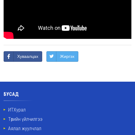
Хуваалцах
Жиргэх
БУСАД
ИТХурал
Төрийн үйлчилгээ
Аялал жуулчлал