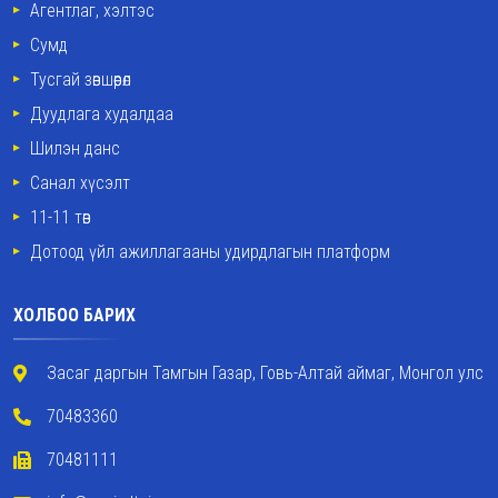
Агентлаг, хэлтэс
Сумд
Тусгай зөвшөөрөл
Дуудлага худалдаа
Шилэн данс
Санал хүсэлт
11-11 төв
Дотоод үйл ажиллагааны удирдлагын платформ
ХОЛБОО БАРИХ
Засаг даргын Тамгын Газар, Говь-Алтай аймаг, Монгол улс
70483360
70481111