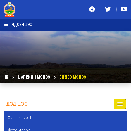
ҮНДСЭН ЦЭС
НҮҮР
ЦАГ ҮЕИЙН МЭДЭЭ
ВИДЕО МЭДЭЭ
ДЭД ЦЭС
Хантайшир-100
Фото мэдээ