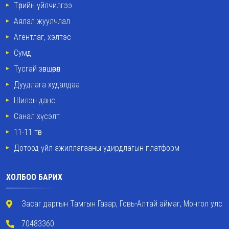
Төрийн үйлчилгээ
Аялал жуулчлал
Агентлаг, хэлтэс
Сумд
Тусгай зөвшөөрөл
Дуудлага худалдаа
Шилэн данс
Санал хүсэлт
11-11 төв
Дотоод үйл ажиллагааны удирдлагын платформ
ХОЛБОО БАРИХ
Засаг даргын Тамгын Газар, Говь-Алтай аймаг, Монгол улс
70483360