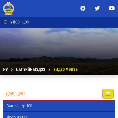
ҮНДСЭН ЦЭС
НҮҮР
ЦАГ ҮЕИЙН МЭДЭЭ
ВИДЕО МЭДЭЭ
ДЭД ЦЭС
Хантайшир-100
Фото мэдээ