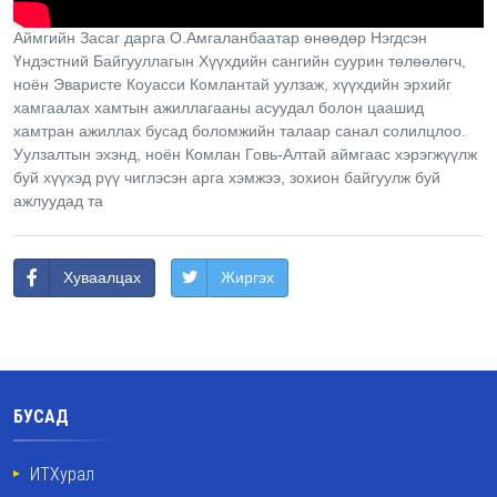
Аймгийн Засаг дарга О.Амгаланбаатар өнөөдөр Нэгдсэн
Үндэстний Байгууллагын Хүүхдийн сангийн суурин төлөөлөгч,
ноён Эваристе Коуасси Комлантай уулзаж, хүүхдийн эрхийг
хамгаалах хамтын ажиллагааны асуудал болон цаашид
хамтран ажиллах бусад боломжийн талаар санал солилцлоо.
Уулзалтын эхэнд, ноён Комлан Говь-Алтай аймгаас хэрэгжүүлж
буй хүүхэд рүү чиглэсэн арга хэмжээ, зохион байгуулж буй
ажлуудад та
Хуваалцах
Жиргэх
БУСАД
ИТХурал