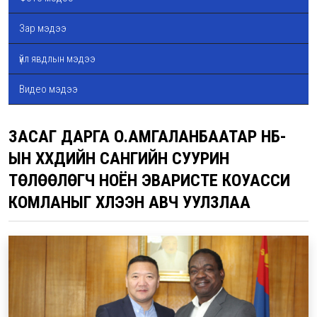
Зар мэдээ
үйл явдлын мэдээ
Видео мэдээ
ЗАСАГ ДАРГА О.АМГАЛАНБААТАР НҮБ-
ЫН ХҮҮХДИЙН САНГИЙН СУУРИН
ТӨЛӨӨЛӨГЧ НОЁН ЭВАРИСТЕ КОУАССИ
КОМЛАНЫГ ХҮЛЭЭН АВЧ УУЛЗЛАА