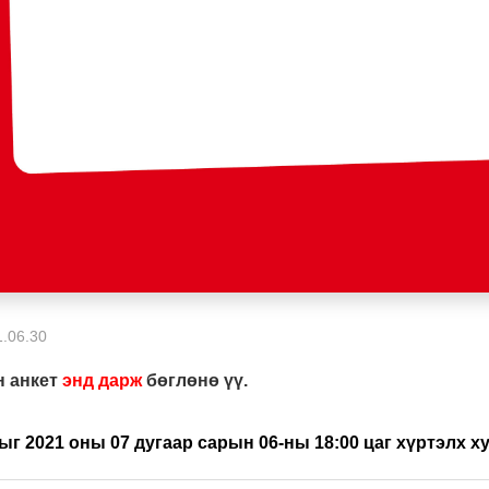
.06.30
 анкет
энд дарж
бөглөнө үү.
ыг 2021 оны 07 дугаар сарын 06-
ны
18:00 цаг хүртэлх х