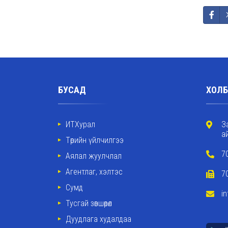
БУСАД
ХОЛБ
ИТХурал
З
а
Төрийн үйлчилгээ
7
Аялал жуулчлал
Агентлаг, хэлтэс
7
Сумд
i
Тусгай зөвшөөрөл
Дуудлага худалдаа