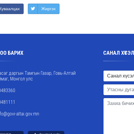
Хуваалцах
Жиргэх
ОО БАРИХ
САНАЛ ХҮСЭ
асаг даргын Тамгын Газар, Говь-Алтай
ймаг, Монгол улс
0483360
0481111
nfo@govi-altai.gov.mn