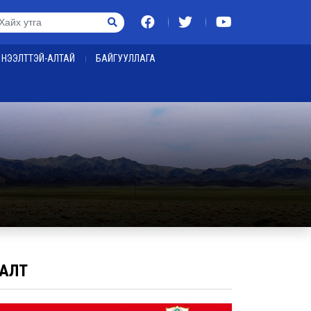
НЭЭЛТТЭЙ-АЛТАЙ
БАЙГУУЛЛАГА
АЛТ