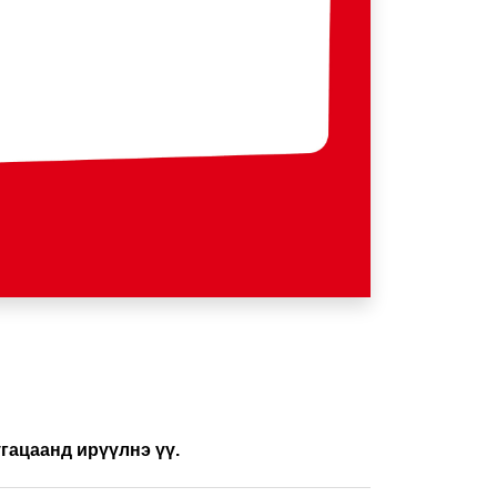
угацаанд ирүүлнэ үү.