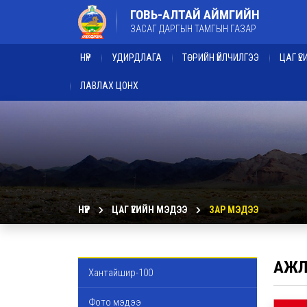
ГОВЬ-АЛТАЙ АЙМГИЙН
ЗАСАГ ДАРГЫН ТАМГЫН ГАЗАР
НҮҮР
УДИРДЛАГА
ТӨРИЙН ҮЙЛЧИЛГЭЭ
ЦАГ Ү
ЛАВЛАХ ЦОНХ
НҮҮР
ЦАГ ҮЕИЙН МЭДЭЭ
ЗАР МЭДЭЭ
АЖЛ
Хантайшир-100
Фото мэдээ