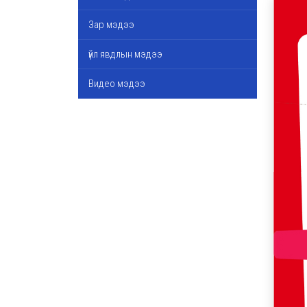
Зар мэдээ
үйл явдлын мэдээ
Видео мэдээ