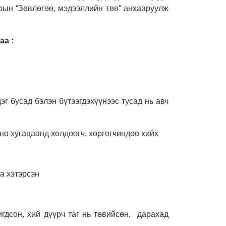
рын “Зөвлөгөө, мэдээллийн төв” анхааруулж
даа
:
дэг бусад бэлэн бүтээгдэхүүнээс тусад нь авч
но хугацаанд хөлдөөгч, хөргөгчиндөө хийх
аа хэтэрсэн
игдсон, хий дүүрч таг нь төвийсөн, дарахад