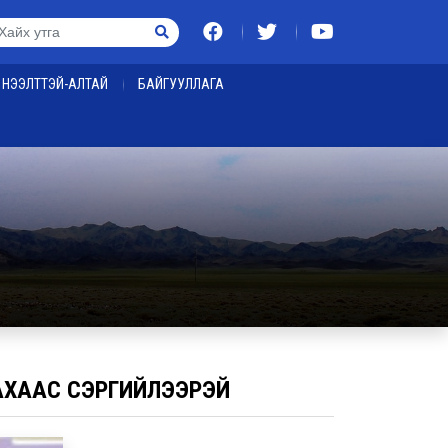
НЭЭЛТТЭЙ-АЛТАЙ
БАЙГУУЛЛАГА
ВАХААС СЭРГИЙЛЭЭРЭЙ