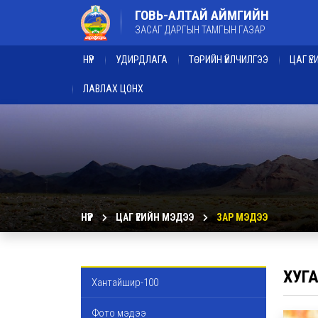
ГОВЬ-АЛТАЙ АЙМГИЙН
ЗАСАГ ДАРГЫН ТАМГЫН ГАЗАР
НҮҮР
УДИРДЛАГА
ТӨРИЙН ҮЙЛЧИЛГЭЭ
ЦАГ Ү
ЛАВЛАХ ЦОНХ
НҮҮР
ЦАГ ҮЕИЙН МЭДЭЭ
ЗАР МЭДЭЭ
ХУГ
Хантайшир-100
Фото мэдээ