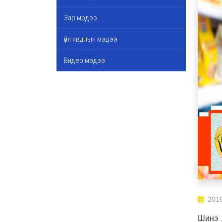
Зар мэдээ
үйл явдлын мэдээ
Видео мэдээ
2016
Шинэ 