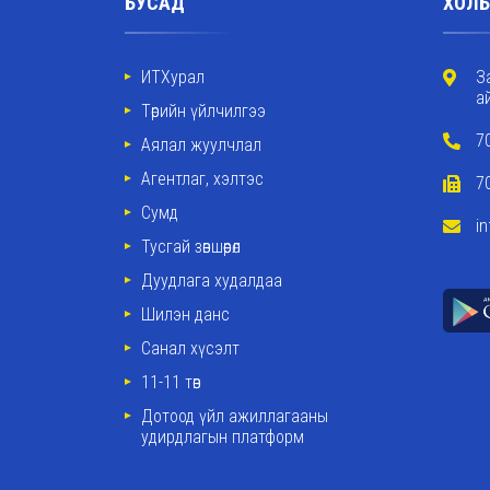
БУСАД
ХОЛБ
ИТХурал
З
а
Төрийн үйлчилгээ
7
Аялал жуулчлал
Агентлаг, хэлтэс
7
Сумд
i
Тусгай зөвшөөрөл
Дуудлага худалдаа
Шилэн данс
Санал хүсэлт
11-11 төв
Дотоод үйл ажиллагааны
удирдлагын платформ