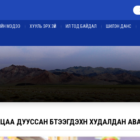
ЕИЙН МЭДЭЭ
ХУУЛЬ ЭРХ ЗҮЙ
ИЛ ТОД БАЙДАЛ
ШИЛЭН ДАНС
АЦАА ДУУССАН БҮТЭЭГДЭХҮҮН ХУДАЛДАН А