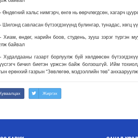
цож байвал
- Өндөгний хальс нимгэрч, өнгө нь өөрчлөгдсөн, хагарч цуур
- Шилэнд савласан бүтээгдэхүүнд булингар, тунадас, хөгц ү
- Хиам, өндөг, нарийн боов, студень, зууш зэрэг түргэн му
улж байвал
- Худалдааны газарт борлуулж буй хөлдөөсөн бүтээгдэхүү
 үүсгэгч бичил биетэн үржсэн байж болзошгүй. Ийм тохио
ын ерөнхий газрын “Зөвлөгөө, мэдээллийн төв” анхааруулж
Хуваалцах
Жиргэх