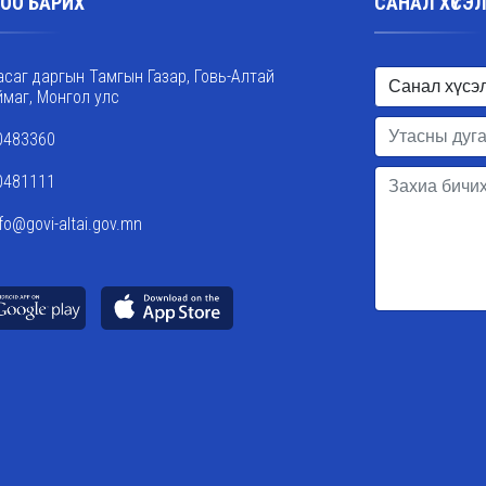
ОО БАРИХ
САНАЛ ХҮСЭ
асаг даргын Тамгын Газар, Говь-Алтай
ймаг, Монгол улс
0483360
0481111
nfo@govi-altai.gov.mn