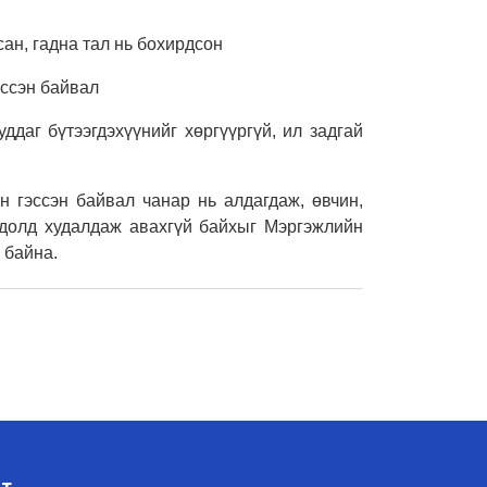
сан, гадна тал нь бохирдсон
үссэн байвал
уддаг бүтээгдэхүүнийг хөргүүргүй, ил задгай
н гэссэн байвал чанар нь алдагдаж, өвчин,
лдолд худалдаж авахгүй байхыг Мэргэжлийн
 байна.