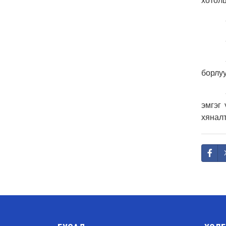
хотол
борлу
эмгэг
хяналт