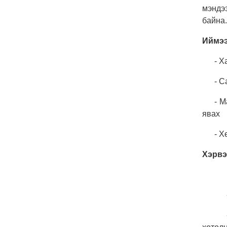
мэндэ
байна.
Иймээ
- Х
- С
- М
явах
- Х
Хэрвэ