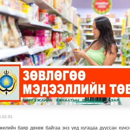
.02.01
жилийн баяр дөхөж байгаа энэ үед хугацаа дууссан хүнсн