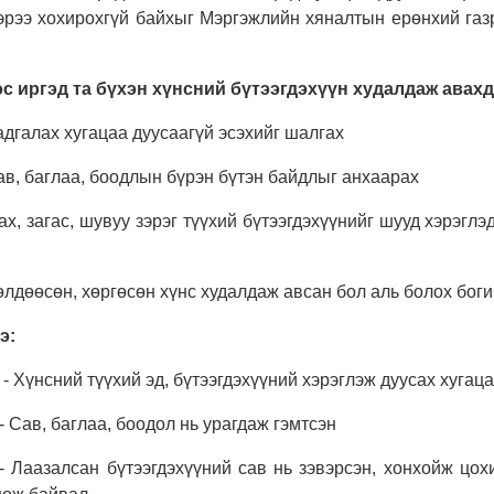
эрээ хохирохгүй байхыг Мэргэжлийн хяналтын ерөнхий газ
с иргэд та бүхэн хүнсний бүтээгдэхүүн худалдаж авах
адгалах хугацаа дуусаагүй эсэхийг шалгах
ав, баглаа, боодлын бүрэн бүтэн байдлыг анхаарах
ах, загас, шувуу зэрэг түүхий бүтээгдэхүүнийг шууд хэрэглэ
өлдөөсөн, хөргөсөн хүнс худалдаж авсан бол аль болох боги
э
:
- Хүнсний түүхий эд, бүтээгдэхүүний хэрэглэж дуусах хугац
- Сав, баглаа, боодол нь урагдаж гэмтсэн
- Лаазалсан бүтээгдэхүүний сав нь зэвэрсэн, хонхойж цох