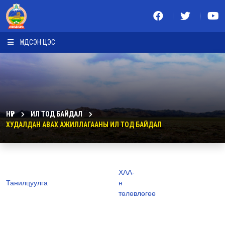
ҮНДСЭН ЦЭС
НҮҮР
ИЛ ТОД БАЙДАЛ
ХУДАЛДАН АВАХ АЖИЛЛАГААНЫ ИЛ ТОД БАЙДАЛ
ХАА-
Танилцуулга
н
төлөвлөгөө