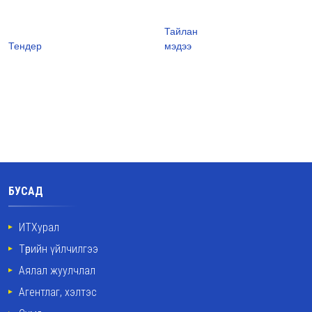
Тайлан
Тендер
мэдээ
БУСАД
ИТХурал
Төрийн үйлчилгээ
Аялал жуулчлал
Агентлаг, хэлтэс