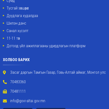
Сумд
Тусгай зөвшөөрөл
Дуудлага худалдаа
Шилэн данс
Санал хүсэлт
11-11 төв
Дотоод үйл ажиллагааны удирдлагын платформ
ХОЛБОО БАРИХ
Засаг даргын Тамгын Газар, Говь-Алтай аймаг, Монгол улс
70483360
70481111
info@govi-altai.gov.mn