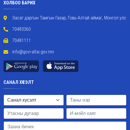
ХОЛБОО БАРИХ
Засаг даргын Тамгын Газар, Говь-Алтай аймаг, Монгол улс
70483360
70481111
info@govi-altai.gov.mn
САНАЛ ХҮСЭЛТ