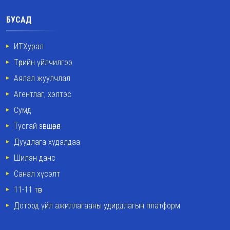
БУСАД
ИТХурал
Төрийн үйлчилгээ
Аялал жуулчлал
Агентлаг, хэлтэс
Сумд
Тусгай зөвшөөрөл
Дуудлага худалдаа
Шилэн данс
Санал хүсэлт
11-11 төв
Дотоод үйл ажиллагааны удирдлагын платформ