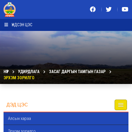
ҮНДСЭН ЦЭС
НҮҮР
УДИРДЛАГА
ЗАСАГ ДАРГЫН ТАМГЫН ГАЗАР
ЭРХЭМ ЗОРИЛГО
ДЭД ЦЭС
Алсын хараа
Эрхэм зорилго