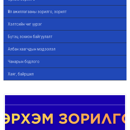
Үйл ажиллагааны зорилго, зорилт
Хэлтсийн чиг үүрэг
Бүтэц зохион байгуулалт
Албан хаагчдын мэдээлэл
Чанарын бодлого
Хаяг, байршил