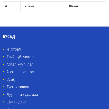
#
Гарчиг
Файл
БУСАД
ИТХурал
Төрийн үйлчилгээ
Аялал жуулчлал
Агентлаг, хэлтэс
Сумд
Тусгай зөвшөөрөл
Дуудлага худалдаа
Шилэн данс