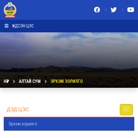
ҮНДСЭН ЦЭС
НҮҮР
АЛТАЙ СУМ
ЭРХЭМ ЗОРИЛГО
ДЭД ЦЭС
Эрхэм зорилго