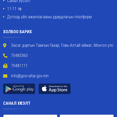
Санал хүсэлт
11-11 төв
Дотоод үйл ажиллагааны удирдлагын платформ
ХОЛБОО БАРИХ
Засаг даргын Тамгын Газар, Говь-Алтай аймаг, Монгол улс
70483360
70481111
info@govi-altai.gov.mn
САНАЛ ХҮСЭЛТ