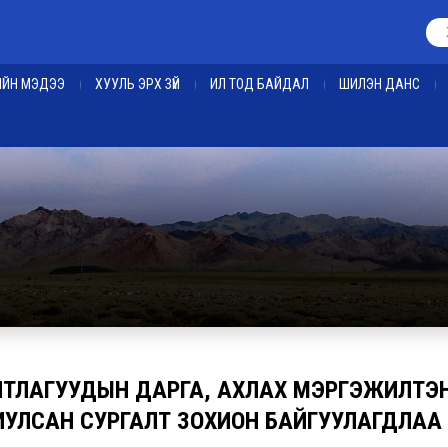
ЕИЙН МЭДЭЭ
ХУУЛЬ ЭРХ ЗҮЙ
ИЛ ТОД БАЙДАЛ
ШИЛЭН ДАНС
НТЛАГУУДЫН ДАРГА, АХЛАХ МЭРГЭЖИЛТЭ
ИУЛСАН СУРГАЛТ ЗОХИОН БАЙГУУЛАГДЛАА