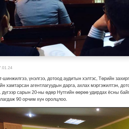
.01.24
-шинжилгээ, үнэлгээ, дотоод аудитын хэлтэс, Төрийн захирг
йн хамтарсан агентлагуудын дарга, ахлах мэргэжилтэн, дот
 дүгээр сарын 20-ны өдөр Нутгийн өөрөө удирдах ёсны бай
лагдаж 90 орчим хүн оролцлоо.