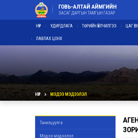
ГОВЬ-АЛТАЙ АЙМГИЙН
ЗАСАГ ДАРГЫН ТАМГЫН ГАЗАР
НҮҮР
УДИРДЛАГА
ТӨРИЙН ҮЙЛЧИЛГЭЭ
ЦАГ Ү
ЛАВЛАХ ЦОНХ
НҮҮР
МЭДЭЭ МЭДЭЭЛЭЛ
АГЕ
Танилцуулга
ЗОР
Мэдээ мэдээлэл