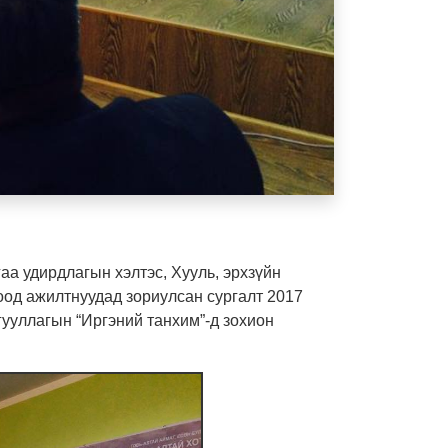
аа удирдлагын хэлтэс, Хууль, эрхзүйн
оод ажилтнуудад зориулсан сургалт 2017
гууллагын “Иргэний танхим”-д зохион