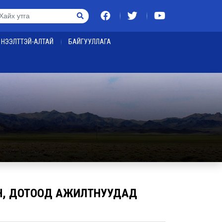
НЭЭЛТТЭЙ-АЛТАЙ
БАЙГУУЛЛАГА
Н, ДОТООД АЖИЛТНУУДАД