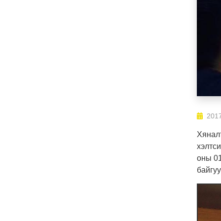
2017
Хяналт
хэлтси
оны 01
байгуу