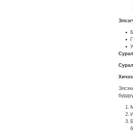
Элсэг
Б
Г
У
Сурал
Сурал
Хичээ
​Элсэх
бүрдүү
М
И
Б
б