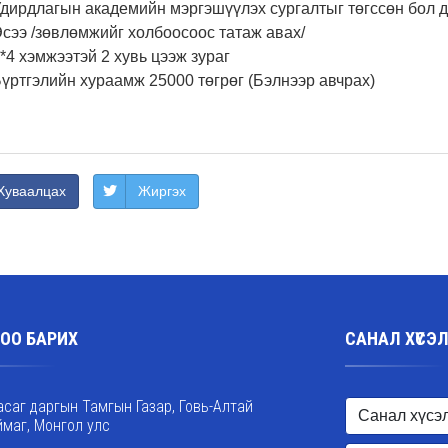
дирдлагын академийн мэргэшүүлэх сургалтыг төгссөн бол 
сээ /зөвлөмжийг холбоосоос татаж авах/
*4 хэмжээтэй 2 хувь цээж зураг
үртгэлийн хураамж 25000 төгрөг (Бэлнээр авчрах)
Хуваалцах
Жиргэх
ОО БАРИХ
САНАЛ ХҮСЭ
асаг даргын Тамгын Газар, Говь-Алтай
ймаг, Монгол улс