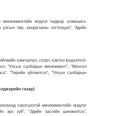
эй менежментийн мэдлэг чадвар эзэмшинэ.
л улсын төр, захиргааны тогтолцоо”, Эдийн
нийгмийн хамгаалал, спорт, хэвлэл мэдээлэл)-
нэ. “Улсын салбарын менежмент”, “Монгол
га”, “Төрийн үйлчилгээ”, “Улсын салбарын
үйлдвэрийн газар)
иллахад хэрэгцээтэй менежментийн мэдлэг
йн эрх зүй”, “Эдийн засгийн шинжилгээ”,