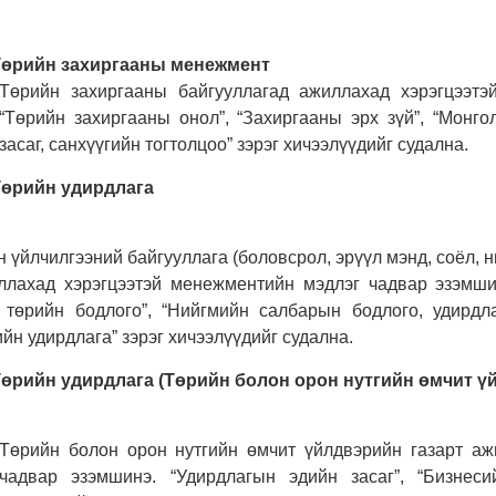
Төрийн захиргааны менежмент
​Төрийн захиргааны байгууллагад ажиллахад хэрэгцээт
“Төрийн захиргааны онол”, “Захиргааны эрх зүй”, “Монго
засаг, санхүүгийн тогтолцоо” зэрэг хичээлүүдийг судална.
Төрийн удирдлага
н үйлчилгээний байгууллага (боловсрол, эрүүл мэнд, соёл, 
ллахад хэрэгцээтэй менежментийн мэдлэг чадвар эзэмши
 төрийн бодлого”, “Нийгмийн салбарын бодлого, удирдла
йн удирдлага” зэрэг хичээлүүдийг судална.
Төрийн удирдлага (Төрийн болон орон нутгийн өмчит 
Төрийн болон орон нутгийн өмчит үйлдвэрийн газарт аж
чадвар эзэмшинэ. “Удирдлагын эдийн засаг”, “Бизнеси