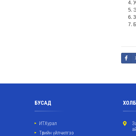
У
Э
3
Б
БУСАД
ХОЛБ
ИТХурал
З
а
Төрийн үйлчилгээ