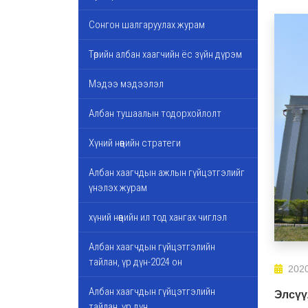
Сонгон шалгаруулах журам
Төрийн албан хаагчийн ёс зүйн дүрэм
Мэдээ мэдээлэл
Албан тушаалын тодорхойлолт
Хүний нөөцийн стратеги
Албан хаагчдын ажлын гүйцэтгэлийг
үнэлэх журам
хүний нөөцийн ил тод хангах чиглэл
Албан хаагчдын гүйцэтгэлийн
тайлан, үр дүн-2024 он
2020
Албан хаагчдын гүйцэтгэлийн
Элсүү
тайлан, үр дүн