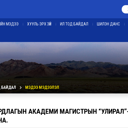
ЕИЙН МЭДЭЭ
ХУУЛЬ ЭРХ ЗҮЙ
ИЛ ТОД БАЙДАЛ
ШИЛЭН ДАНС
Д БАЙДАЛ
МЭДЭЭ МЭДЭЭЛЭЛ
РДЛАГЫН АКАДЕМИ МАГИСТРЫН “УЛИРАЛ”
НА.