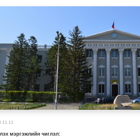
.11.11
лэх мэргэжлийн чиглэл: