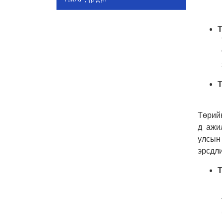
​Төрий
д ажи
улсын
эрсдли