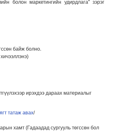
лийн болон маркетингийн удирдлага” зэрэг
ссөн байж болно.
 хичээллэнэ)
үртгүүлэхээр ирэхдээ дараах материалыг
ягт татаж авах
/
арын хамт (Гадаадад сургууль төгссөн бол