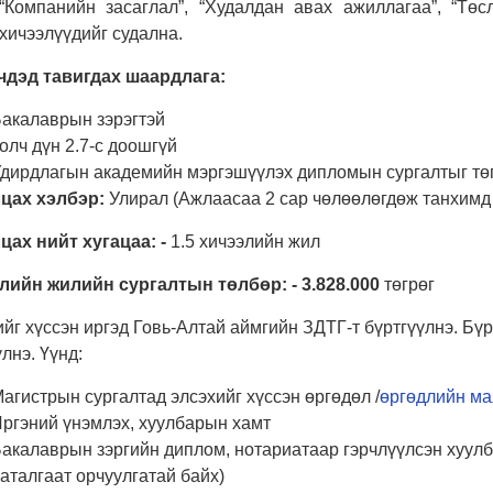
“Компанийн засаглал”, “Худалдан авах ажиллагаа”, “Төс
хичээлүүдийг судална.
чдэд тавигдах шаардлага:
акалаврын зэрэгтэй
олч дүн 2.7-с доошгүй
дирдлагын академийн мэргэшүүлэх дипломын сургалтыг төг
цах хэлбэр:
Улирал (Ажлаасаа 2 сар чөлөөлөгдөж танхимд
цах нийт хугацаа: -
1.5 хичээлийн жил
лийн жилийн сургалтын төлбөр: - 3.828.000
төгрөг
ийг хүссэн иргэд Говь-Алтай аймгийн ЗДТГ-т бүртгүүлнэ. Б
лнэ. Үүнд:
агистрын сургалтад элсэхийг хүссэн өргөдөл /
өргөдлийн ма
ргэний үнэмлэх, хуулбарын хамт
акалаврын зэргийн диплом, нотариатаар гэрчлүүлсэн хуулб
аталгаат орчуулгатай байх)