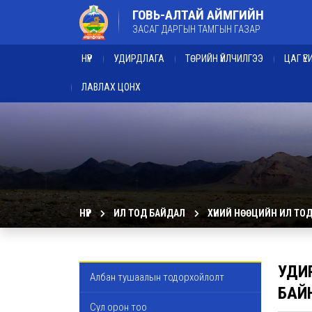
ГОВЬ-АЛТАЙ АЙМГИЙН
ЗАСАГ ДАРГЫН ТАМГЫН ГАЗАР
НҮҮР
УДИРДЛАГА
ТӨРИЙН ҮЙЛЧИЛГЭЭ
ЦАГ Ү
ЛАВЛАХ ЦОНХ
НҮҮР
ИЛ ТОД БАЙДАЛ
ХҮНИЙ НӨӨЦИЙН ИЛ ТО
УДИ
Албан тушаалын тодорхойлолт
БАЙ
Сул орон тоо