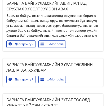
БАРИЛГА БАЙГУУЛАМЖИЙГ АШИГЛАЛТАД
ОРУУЛАХ ХҮСЭЛТ ХҮЛЭЭН АВАХ
Барилга байгууламжийг ашиглалтад оруулах гэж барилга
байгууламжийг ашиглалтад оруулах комиссын бүх гишүүд
уг комиссын актад гарын үсэг зурж, баталгаажуулан, актын
дугаар барилга байгууламжийн паспорт олгосноор тухайн
барилга байгууламжийг ашиглаж эхлэх үйл ажиллагаа юм
Дэлгэрэнгүй
E-Mongolia
БАРИЛГА БАЙГУУЛАМЖИЙН ЗУРАГ ТӨСЛИЙН
ЛАВЛАГАА, ХУУЛБАР
Дэлгэрэнгүй
E-Mongolia
БАРИЛГА БАЙГУУЛАМЖИЙН ЗУРАГ ТӨСӨЛД
ХЯНАЛТ ХИЙСЭН ДҮГНЭЛТ