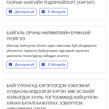
ГАЗРЫН ХАЯГИЙН ТОДОРХОЙЛОЛТ (ХАРЗАТ)
Дэлгэрэнгүй
E-Mongolia
БАЙГАЛЬ ОРЧНЫ НӨЛӨӨЛЛИЙН ЕРӨНХИЙ
ҮНЭЛГЭЭ
Шинээр байгуулах болон одоо ажиллаж буй үйлдвэрлэл
үйлчилгээ, барилга байгууламж тэдгээрийг өргөтгөх
шинэчлэх тохиолдолд хийгддэг үнэлгээ
Дэлгэрэнгүй
E-Mongolia
БАЙГУУЛЛАГАД ХЭРЭГЛЭГДЭХ ХЭВЛЭМЭЛ
ХУУДАСНЫ МЭДЭЭЛЭЛ БҮРЭН ЗӨВ ЭСЭХИЙГ
ХОЛБОГДОХ ХУУЛЬ ТОГТООМЖИД НИЙЦҮҮЛЭН
ХЯНАН БАТАЛГААЖУУЛАХ, ХЭВЛҮҮЛЭХ