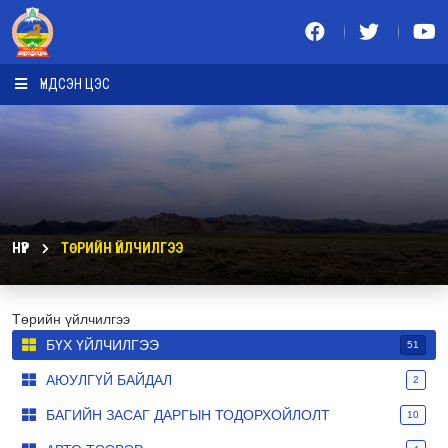
ҮНДСЭН ЦЭС
НҮҮР
ТӨРИЙН ҮЙЛЧИЛГЭЭ
Төрийн үйлчилгээ
БҮХ ҮЙЛЧИЛГЭЭ
51
АЮУЛГҮЙ БАЙДАЛ
2
БАГИЙН ЗАСАГ ДАРГЫН ТОДОРХОЙЛОЛТ
10