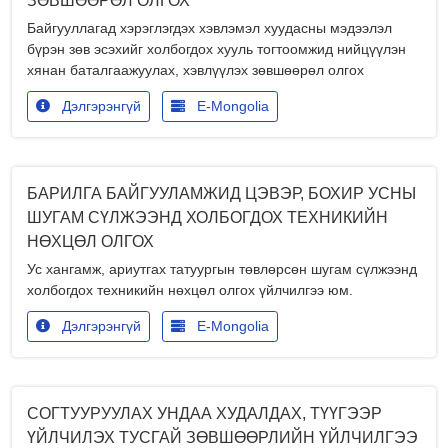
ЗӨВШӨӨРӨЛ ОЛГОХ
Байгууллагад хэрэглэгдэх хэвлэмэл хуудасны мэдээлэл
бүрэн зөв эсэхийг холбогдох хууль тогтоомжид нийцүүлэн
хянан баталгаажуулах, хэвлүүлэх зөвшөөрөл олгох
Дэлгэрэнгүй
E-Mongolia
БАРИЛГА БАЙГУУЛАМЖИД ЦЭВЭР, БОХИР УСНЫ
ШУГАМ СҮЛЖЭЭНД ХОЛБОГДОХ ТЕХНИКИЙН
НӨХЦӨЛ ОЛГОХ
Ус хангамж, ариутгах татуургын төвлөрсөн шугам сүлжээнд
холбогдох техникийн нөхцөл олгох үйлчилгээ юм.
Дэлгэрэнгүй
E-Mongolia
СОГТУУРУУЛАХ УНДАА ХУДАЛДАХ, ТҮҮГЭЭР
ҮЙЛЧИЛЭХ ТУСГАЙ ЗӨВШӨӨРЛИЙН ҮЙЛЧИЛГЭЭ