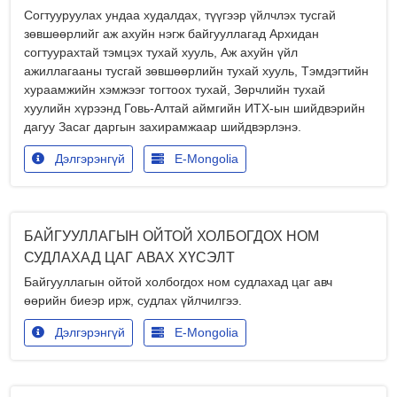
Согтууруулах ундаа худалдах, түүгээр үйлчлэх тусгай
зөвшөөрлийг аж ахуйн нэгж байгууллагад Архидан
согтуурахтай тэмцэх тухай хууль, Аж ахуйн үйл
ажиллагааны тусгай зөвшөөрлийн тухай хууль, Тэмдэгтийн
хураамжийн хэмжээг тогтоох тухай, Зөрчлийн тухай
хуулийн хүрээнд Говь-Алтай аймгийн ИТХ-ын шийдвэрийн
дагуу Засаг даргын захирамжаар шийдвэрлэнэ.
Дэлгэрэнгүй
E-Mongolia
БАЙГУУЛЛАГЫН ОЙТОЙ ХОЛБОГДОХ НОМ
СУДЛАХАД ЦАГ АВАХ ХҮСЭЛТ
Байгууллагын ойтой холбогдох ном судлахад цаг авч
өөрийн биеэр ирж, судлах үйлчилгээ.
Дэлгэрэнгүй
E-Mongolia