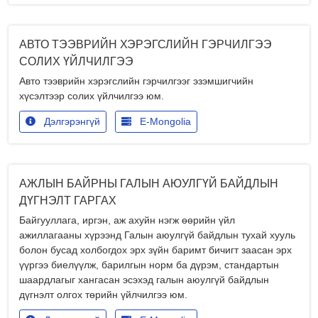
АВТО ТЭЭВРИЙН ХЭРЭГСЛИЙН ГЭРЧИЛГЭЭ
СОЛИХ ҮЙЛЧИЛГЭЭ
Авто тээврийн хэрэгслийн гэрчилгээг эзэмшигчийн
хүсэлтээр солих үйлчилгээ юм.
Дэлгэрэнгүй
E-Mongolia
АЖЛЫН БАЙРНЫ ГАЛЫН АЮУЛГҮЙ БАЙДЛЫН
ДҮГНЭЛТ ГАРГАХ
Байгууллага, иргэн, аж ахуйн нэгж өөрийн үйл
ажиллагааны хүрээнд Галын аюулгүй байдлын тухай хууль
болон бусад холбогдох эрх зүйн баримт бичигт заасан эрх
үүргээ биелүүлж, барилгын норм ба дүрэм, стандартын
шаардлагыг хангасан эсэхэд галын аюулгүй байдлын
дүгнэлт олгох төрийн үйлчилгээ юм.