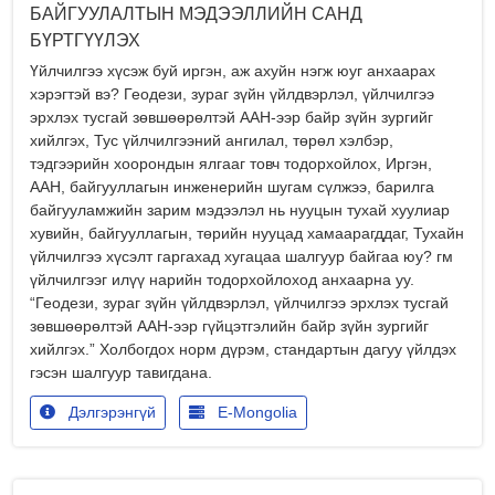
БАЙГУУЛАЛТЫН МЭДЭЭЛЛИЙН САНД
БҮРТГҮҮЛЭХ
Үйлчилгээ хүсэж буй иргэн, аж ахуйн нэгж юуг анхаарах
хэрэгтэй вэ? Геодези, зураг зүйн үйлдвэрлэл, үйлчилгээ
эрхлэх тусгай зөвшөөрөлтэй ААН-ээр байр зүйн зургийг
хийлгэх, Тус үйлчилгээний ангилал, төрөл хэлбэр,
тэдгээрийн хоорондын ялгааг товч тодорхойлох, Иргэн,
ААН, байгууллагын инженерийн шугам сүлжээ, барилга
байгууламжийн зарим мэдээлэл нь нууцын тухай хуулиар
хувийн, байгууллагын, төрийн нууцад хамаарагддаг, Тухайн
үйлчилгээ хүсэлт гаргахад хугацаа шалгуур байгаа юу? гм
үйлчилгээг илүү нарийн тодорхойлоход анхаарна уу.
“Геодези, зураг зүйн үйлдвэрлэл, үйлчилгээ эрхлэх тусгай
зөвшөөрөлтэй ААН-ээр гүйцэтгэлийн байр зүйн зургийг
хийлгэх.” Холбогдох норм дүрэм, стандартын дагуу үйлдэх
гэсэн шалгуур тавигдана.
Дэлгэрэнгүй
E-Mongolia