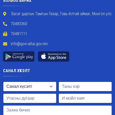
ХОЛБОО БАРИХ
Засаг даргын Тамгын Газар, Говь-Алтай аймаг, Монгол улс
70483360
70481111
info@govi-altai.gov.mn
САНАЛ ХҮСЭЛТ