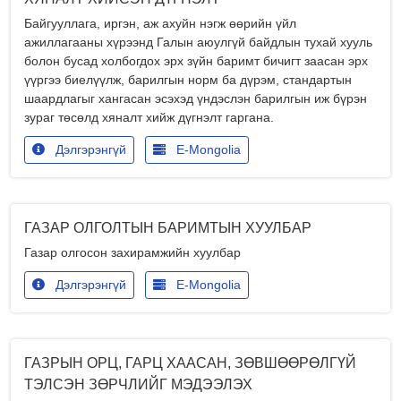
Байгууллага, иргэн, аж ахуйн нэгж өөрийн үйл
ажиллагааны хүрээнд Галын аюулгүй байдлын тухай хууль
болон бусад холбогдох эрх зүйн баримт бичигт заасан эрх
үүргээ биелүүлж, барилгын норм ба дүрэм, стандартын
шаардлагыг хангасан эсэхэд үндэслэн барилгын иж бүрэн
зураг төсөлд хяналт хийж дүгнэлт гаргана.
Дэлгэрэнгүй
E-Mongolia
ГАЗАР ОЛГОЛТЫН БАРИМТЫН ХУУЛБАР
Газар олгосон захирамжийн хуулбар
Дэлгэрэнгүй
E-Mongolia
ГАЗРЫН ОРЦ, ГАРЦ ХААСАН, ЗӨВШӨӨРӨЛГҮЙ
ТЭЛСЭН ЗӨРЧЛИЙГ МЭДЭЭЛЭХ