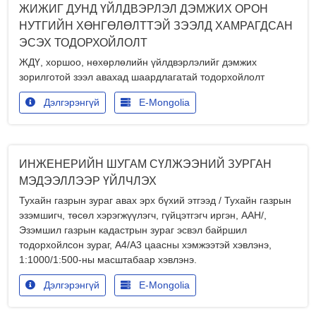
ЖИЖИГ ДУНД ҮЙЛДВЭРЛЭЛ ДЭМЖИХ ОРОН
НУТГИЙН ХӨНГӨЛӨЛТТЭЙ ЗЭЭЛД ХАМРАГДСАН
ЭСЭХ ТОДОРХОЙЛОЛТ
ЖДҮ, хоршоо, нөхөрлөлийн үйлдвэрлэлийг дэмжих
зорилготой зээл авахад шаардлагатай тодорхойлолт
Дэлгэрэнгүй
E-Mongolia
ИНЖЕНЕРИЙН ШУГАМ СҮЛЖЭЭНИЙ ЗУРГАН
МЭДЭЭЛЛЭЭР ҮЙЛЧЛЭХ
Тухайн газрын зураг авах эрх бүхий этгээд / Тухайн газрын
эзэмшигч, төсөл хэрэгжүүлэгч, гүйцэтгэгч иргэн, ААН/,
Эзэмшил газрын кадастрын зураг эсвэл байршил
тодорхойлсон зураг, А4/А3 цаасны хэмжээтэй хэвлэнэ,
1:1000/1:500-ны масштабаар хэвлэнэ.
Дэлгэрэнгүй
E-Mongolia