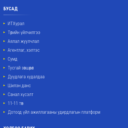
БУСАД
ИТХурал
Төрийн үйлчилгээ
Аялал жуулчлал
Агентлаг, хэлтэс
Сумд
Тусгай зөвшөөрөл
Дуудлага худалдаа
Шилэн данс
Санал хүсэлт
11-11 төв
Дотоод үйл ажиллагааны удирдлагын платформ