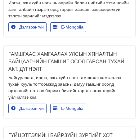
Иргэн, аж ахуйн нэгж нь өөрийн болон нийтийн эзэмшлийн
зам талбайн газрын орц, гарцыг хаасан, зөвшөөрөлгүй
тэлсэн зөрчлийг мэдээлэх
Дэлгэрэнгүй
E-Mongolia
ГАМШГААС ХАМГААЛАХ УЛСЫН ХЯНАЛТЫН
БАЙЦААГЧИЙН ГАМШИГ ОСОЛ ГАРСАН ТУХАЙ
АКТ, ДҮГНЭЛТ
Байгууллага, иргэн, аж ахуйн нэгж гамшгаас хамгаалах
тухай хууль тогтоомжид заасны дагуу гамшиг осолд
өртсөнийг нотлох баримт бичгийг гаргаж өгөх төрийн
үйлчилгээ юм.
Дэлгэрэнгүй
E-Mongolia
ГҮЙЦЭТГЭЛИЙН БАЙРЗҮЙН ЗУРГИЙГ ХОТ