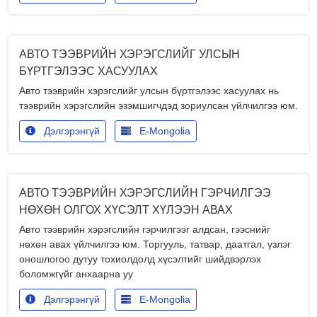
АВТО ТЭЭВРИЙН ХЭРЭГСЛИЙГ УЛСЫН
БҮРТГЭЛЭЭС ХАСУУЛАХ
Авто тээврийн хэрэгслийг улсын бүртгэлээс хасуулах нь
тээврийн хэрэгслийн эзэмшигчдэд зориулсан үйлчилгээ юм.
Дэлгэрэнгүй
E-Mongolia
АВТО ТЭЭВРИЙН ХЭРЭГСЛИЙН ГЭРЧИЛГЭЭ
НӨХӨН ОЛГОХ ХҮСЭЛТ ХҮЛЭЭН АВАХ
Авто тээврийн хэрэгслийн гэрчилгээг алдсан, гээснийг
нөхөн авах үйлчилгээ юм. Торгууль, татвар, даатгал, үзлэг
оношлогоо дутуу тохиолдолд хүсэлтийг шийдвэрлэх
боломжгүйг анхаарна уу
Дэлгэрэнгүй
E-Mongolia