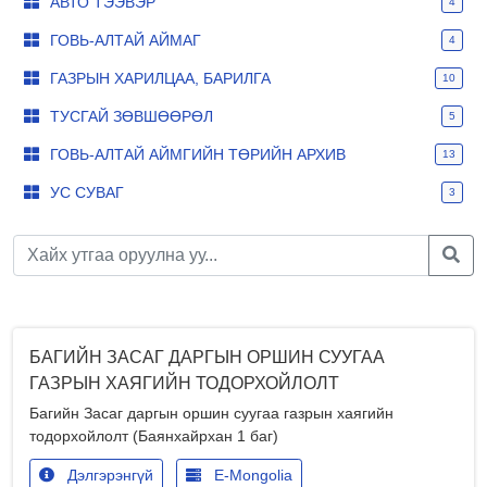
АВТО ТЭЭВЭР
4
ГОВЬ-АЛТАЙ АЙМАГ
4
ГАЗРЫН ХАРИЛЦАА, БАРИЛГА
10
ТУСГАЙ ЗӨВШӨӨРӨЛ
5
ГОВЬ-АЛТАЙ АЙМГИЙН ТӨРИЙН АРХИВ
13
УС СУВАГ
3
БАГИЙН ЗАСАГ ДАРГЫН ОРШИН СУУГАА
ГАЗРЫН ХАЯГИЙН ТОДОРХОЙЛОЛТ
Багийн Засаг даргын оршин суугаа газрын хаягийн
тодорхойлолт (Баянхайрхан 1 баг)
Дэлгэрэнгүй
E-Mongolia