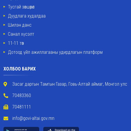
Тусгай зөвшөөрөл
Дуудлага худалдаа
Шилэн данс
Санал хүсэлт
11-11 төв
Дотоод үйл ажиллагааны удирдлагын платформ
ХОЛБОО БАРИХ
Засаг даргын Тамгын Газар, Говь-Алтай аймаг, Монгол улс
70483360
70481111
info@govi-altai.gov.mn