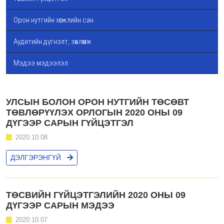
Орон нутгийн хөгжлийн сан
Аудитийн дүгнэлт, зөвлөмж
Мэдээ мэдээлэл
УЛСЫН БОЛОН ОРОН НУТГИЙН ТӨСӨВТ
ТӨВЛӨРҮҮЛЭХ ОРЛОГЫН 2020 ОНЫ 09
ДҮГЭЭР САРЫН ГҮЙЦЭТГЭЛ
2020.10.08
ДЭЛГЭРЭНГҮЙ
ТӨСВИЙН ГҮЙЦЭТГЭЛИЙН 2020 ОНЫ 09
ДҮГЭЭР САРЫН МЭДЭЭ
2020.10.07