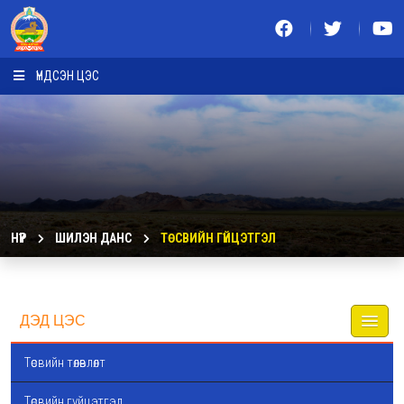
ҮНДСЭН ЦЭС
НҮҮР
ШИЛЭН ДАНС
ТӨСВИЙН ГҮЙЦЭТГЭЛ
ДЭД ЦЭС
Төсвийн төлөвлөлт
Төсвийн гүйцэтгэл