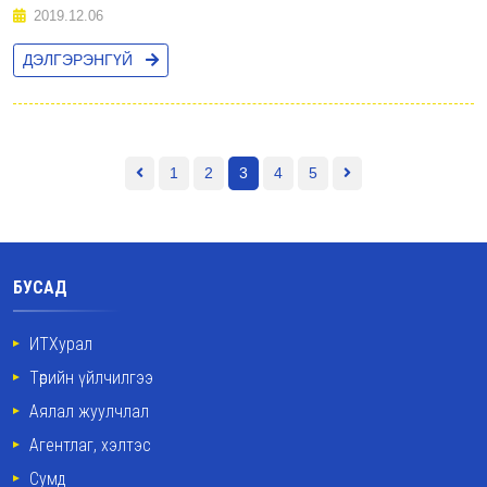
2019.12.06
ДЭЛГЭРЭНГҮЙ
1
2
3
4
5
БУСАД
ИТХурал
Төрийн үйлчилгээ
Аялал жуулчлал
Агентлаг, хэлтэс
Сумд