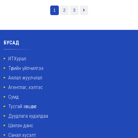
1
2
3
БУСАД
ИТХурал
Төрийн үйлчилгээ
Аялал жуулчлал
Агентлаг, хэлтэс
Сумд
Тусгай зөвшөөрөл
Дуудлага худалдаа
Шилэн данс
Санал хүсэлт