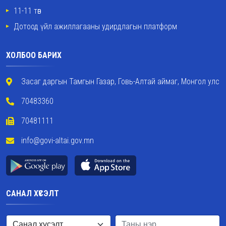
11-11 төв
Дотоод үйл ажиллагааны удирдлагын платформ
ХОЛБОО БАРИХ
Засаг даргын Тамгын Газар, Говь-Алтай аймаг, Монгол улс
70483360
70481111
info@govi-altai.gov.mn
САНАЛ ХҮСЭЛТ