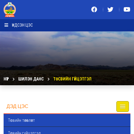
ҮНДСЭН ЦЭС
НҮҮР
ШИЛЭН ДАНС
ТӨСВИЙН ГҮЙЦЭТГЭЛ
ДЭД ЦЭС
Төсвийн төлөвлөлт
Төсвийн гүйцэтгэл