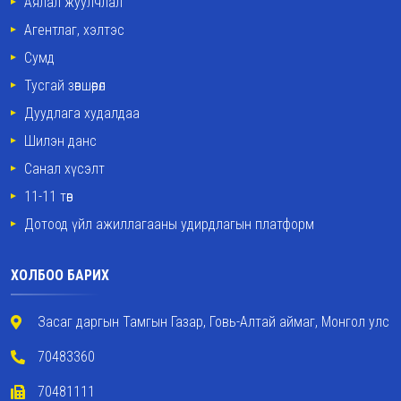
Аялал жуулчлал
Агентлаг, хэлтэс
Сумд
Тусгай зөвшөөрөл
Дуудлага худалдаа
Шилэн данс
Санал хүсэлт
11-11 төв
Дотоод үйл ажиллагааны удирдлагын платформ
ХОЛБОО БАРИХ
Засаг даргын Тамгын Газар, Говь-Алтай аймаг, Монгол улс
70483360
70481111