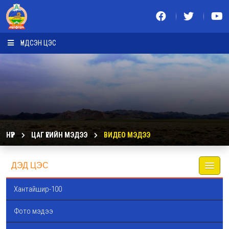
ҮНДСЭН ЦЭС
НҮҮР
ЦАГ ҮЕИЙН МЭДЭЭ
ВИДЕО МЭДЭЭ
ДЭД ЦЭС
Хантайшир-100
Фото мэдээ