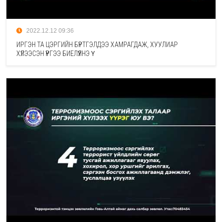
2022.12.12 09:36
ИРГЭН ТА ЦЭРГИЙН БҮРТГЭЛДЭЭ ХАМРАГДАЖ, ХУУЛИАР
ХҮЛЭЭСЭН ҮҮРГЭЭ БИЕЛҮҮЛНЭ ҮҮ