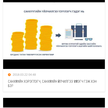
2018.03.22 04:48
САНХҮҮГИЙН ХЭРЭГЛЭГЧ, САНХҮҮГИЙН ҮЙЛЧИЛГЭЭ ҮЗҮҮЛЭГЧ ГЭЖ ХЭН
БЭ?