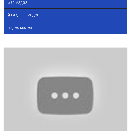
Зар мэдээ
үйл явдлын мэдээ
Видео мэдээ