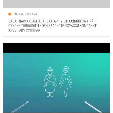
2024.01.08 11:44
ЗАСАГ ДАРГА О.АМГАЛАНБААТАР НҮБ-ЫН ХҮҮХДИЙН САНГИЙН
СУУРИН ТӨЛӨӨЛӨГЧ НОЁН ЭВАРИСТЕ КОУАССИ КОМЛАНЫГ
ХҮЛЭЭН АВЧ УУЛЗЛАА