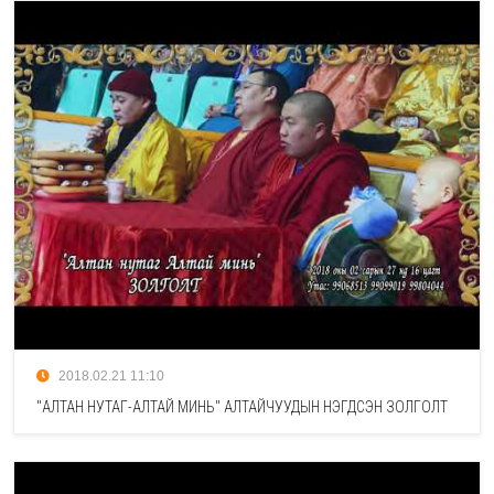
2018.02.21 11:10
"АЛТАН НУТАГ-АЛТАЙ МИНЬ" АЛТАЙЧУУДЫН НЭГДСЭН ЗОЛГОЛТ